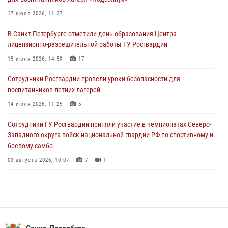
правопорядок при проведении матча "Зенит" - "Балтика"
17 июля 2026, 11:27
06 августа 2026, 07:30
10
В Санкт-Петербурге отметили день образования Центра
В Выборгском районе наряд Росгвардии обнаружил
лицензионно-разрешительной работы ГУ Росгвардии
разыскиваемый преступный автотранспорт
15 июля 2026, 14:59
17
05 августа 2026, 12:25
2
Сотрудники Росгвардии провели уроки безопасности для
Петербургские росгвардейцы обнаружили объявленный в розыск
воспитанников летних лагерей
автомобиль, ранее использовавшийся при совершении кражи в
Ленобласти
14 июля 2026, 11:25
5
04 августа 2026, 14:05
Сотрудники ГУ Росгвардии приняли участие в чемпионатах Северо-
Западного округа войск национальной гвардии РФ по спортивному и
боевому самбо
03 августа 2026, 10:07
7
1
В Центральном районе наряд Росгвардии задержал рецидивиста,
ограбившего прохожего
17 июля 2026, 11:35
2
В Красногвардейском районе росгвардейцы задержали хулигана,