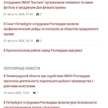
Сотрудники ОМОН "Бастион" организовали чемпионат по мини-
футболу в преддверии Дня физкультурника
07 августа 2026, 07:44
2
В Санкт-Петербурге сотрудники Росгвардии провели
профилактические рейды по контролю за оборотом гражданского
оружия
07 августа 2026, 06:15
3
В Красносельском районе наряд Росгвардии задержал
правонарушителя, угрожавшего 17-летнему подростку
травматическим оружием
06 августа 2026, 13:39
1
ПОПУЛЯРНЫЕ НОВОСТИ
В Ленинградской области при содействии ОМОН Росгвардии
В Центральном районе росгвардейцы оперативно задержали
пресечена деятельность подпольного рыбного производства с
хулигана, стрелявшего из пускового устройства рядом с жилыми
рабочими-нелегалами
домами
16 июля 2026, 12:01
1
06 августа 2026, 11:36
3
1
В Петербурге сотрудники Росгвардии провели урок безопасности
Сотрудники и военнослужащие Росгвардии обеспечили
для воспитанников лагеря «Подсолнух»