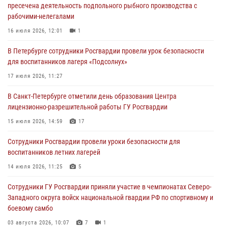
пресечена деятельность подпольного рыбного производства с
Западного округа войск национальной гвардии РФ по спортивному и
рабочими-нелегалами
боевому самбо
16 июля 2026, 12:01
1
03 августа 2026, 10:07
7
1
В Петербурге сотрудники Росгвардии провели урок безопасности
В Ленобласти сотрудники ОМОН Росгвардии оказали содействие
для воспитанников лагеря «Подсолнух»
полиции в проведении профилактического мероприятия
17 июля 2026, 11:27
03 августа 2026, 09:16
5
В Санкт-Петербурге отметили день образования Центра
В Петербурге сотрудники Росгвардии обеспечили правопорядок в
лицензионно-разрешительной работы ГУ Росгвардии
День Воздушно-десантных войск
15 июля 2026, 14:59
17
02 августа 2026, 19:30
10
Сотрудники Росгвардии провели уроки безопасности для
Сотрудники Росгвардии на Пушкинской улице задержали двух
воспитанников летних лагерей
граждан, подозреваемых в попытке поджога одного из баров в
центре города
14 июля 2026, 11:25
5
02 августа 2026, 11:39
3
Сотрудники ГУ Росгвардии приняли участие в чемпионатах Северо-
Западного округа войск национальной гвардии РФ по спортивному и
боевому самбо
03 августа 2026, 10:07
7
1