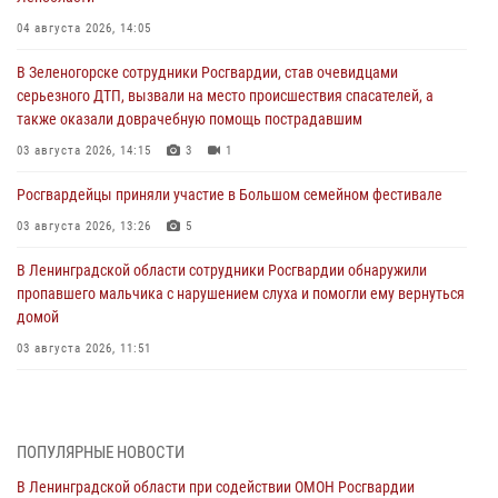
04 августа 2026, 14:05
В Зеленогорске сотрудники Росгвардии, став очевидцами
серьезного ДТП, вызвали на место происшествия спасателей, а
также оказали доврачебную помощь пострадавшим
03 августа 2026, 14:15
3
1
Росгвардейцы приняли участие в Большом семейном фестивале
03 августа 2026, 13:26
5
В Ленинградской области сотрудники Росгвардии обнаружили
пропавшего мальчика с нарушением слуха и помогли ему вернуться
домой
03 августа 2026, 11:51
В Санкт-Петербурге при содействии СОБР Росгвардии задержаны
подозреваемые в мошеннических действиях
03 августа 2026, 10:15
1
ПОПУЛЯРНЫЕ НОВОСТИ
В Ленинградской области при содействии ОМОН Росгвардии
Сотрудники ГУ Росгвардии приняли участие в чемпионатах Северо-