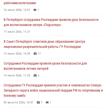
рабочими-нелегалами
боевому самбо
16 июля 2026, 12:01
1
03 августа 2026, 10:07
7
1
В Петербурге сотрудники Росгвардии провели урок безопасности
В Ленобласти сотрудники ОМОН Росгвардии оказали содействие
для воспитанников лагеря «Подсолнух»
полиции в проведении профилактического мероприятия
17 июля 2026, 11:27
03 августа 2026, 09:16
5
В Санкт-Петербурге отметили день образования Центра
В Петербурге сотрудники Росгвардии обеспечили правопорядок в
лицензионно-разрешительной работы ГУ Росгвардии
День Воздушно-десантных войск
15 июля 2026, 14:59
17
02 августа 2026, 19:30
10
Сотрудники Росгвардии провели уроки безопасности для
Сотрудники Росгвардии на Пушкинской улице задержали двух
воспитанников летних лагерей
граждан, подозреваемых в попытке поджога одного из баров в
центре города
14 июля 2026, 11:25
5
02 августа 2026, 11:39
3
Сотрудники ГУ Росгвардии приняли участие в чемпионатах Северо-
Западного округа войск национальной гвардии РФ по спортивному и
боевому самбо
03 августа 2026, 10:07
7
1