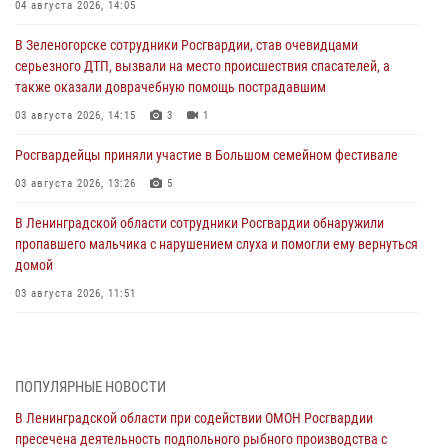
04 августа 2026, 14:05
В Зеленогорске сотрудники Росгвардии, став очевидцами
серьезного ДТП, вызвали на место происшествия спасателей, а
также оказали доврачебную помощь пострадавшим
03 августа 2026, 14:15
3
1
Росгвардейцы приняли участие в Большом семейном фестивале
03 августа 2026, 13:26
5
В Ленинградской области сотрудники Росгвардии обнаружили
пропавшего мальчика с нарушением слуха и помогли ему вернуться
домой
03 августа 2026, 11:51
В Санкт-Петербурге при содействии СОБР Росгвардии задержаны
подозреваемые в мошеннических действиях
03 августа 2026, 10:15
1
ПОПУЛЯРНЫЕ НОВОСТИ
В Ленинградской области при содействии ОМОН Росгвардии
Сотрудники ГУ Росгвардии приняли участие в чемпионатах Северо-
пресечена деятельность подпольного рыбного производства с
Западного округа войск национальной гвардии РФ по спортивному и