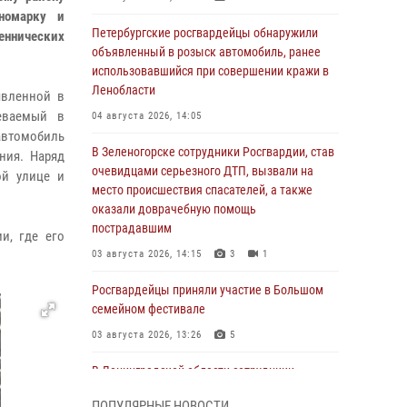
номарку и
Петербургские росгвардейцы обнаружили
еннических
объявленный в розыск автомобиль, ранее
использовавшийся при совершении кражи в
Ленобласти
явленной в
реваемый в
04 августа 2026, 14:05
автомобиль
В Зеленогорске сотрудники Росгвардии, став
ния. Наряд
очевидцами серьезного ДТП, вызвали на
ой улице и
место происшествия спасателей, а также
оказали доврачебную помощь
пострадавшим
и, где его
03 августа 2026, 14:15
3
1
Росгвардейцы приняли участие в Большом
семейном фестивале
03 августа 2026, 13:26
5
В Ленинградской области сотрудники
Росгвардии обнаружили пропавшего
ПОПУЛЯРНЫЕ НОВОСТИ