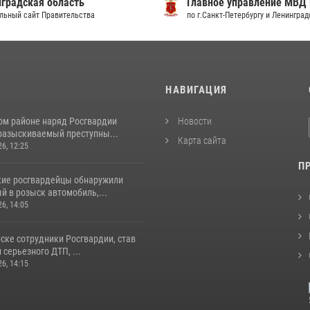
градская область
Главное управление МВД
льный сайт Правительства
по г.Санкт-Петербургу и Ленингра
И
НАВИГАЦИЯ
ом районе наряд Росгвардии
Новости
разыскиваемый преступны...
Карта сайта
26, 12:25
П
кие росгвардейцы обнаружили
й в розыск автомобиль,...
26, 14:05
ске сотрудники Росгвардии, став
серьезного ДТП, ...
26, 14:15