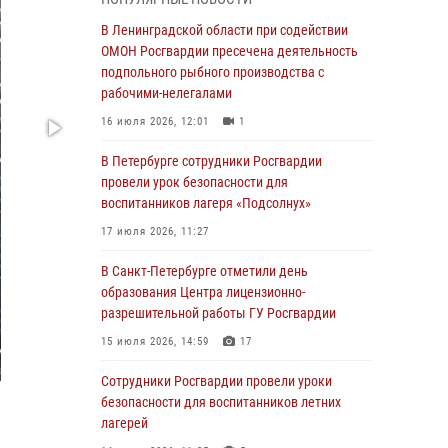
мальчика с нарушением слуха и помогли ему
вернуться домой
В Ленинградской области при содействии
ОМОН Росгвардии пресечена деятельность
03 августа 2026, 11:51
подпольного рыбного производства с
В Санкт-Петербурге при содействии СОБР
рабочими-нелегалами
Росгвардии задержаны подозреваемые в
16 июля 2026, 12:01
1
мошеннических действиях
В Петербурге сотрудники Росгвардии
03 августа 2026, 10:15
1
провели урок безопасности для
Сотрудники ГУ Росгвардии приняли участие в
воспитанников лагеря «Подсолнух»
чемпионатах Северо-Западного округа войск
17 июля 2026, 11:27
национальной гвардии РФ по спортивному и
боевому самбо
В Санкт-Петербурге отметили день
образования Центра лицензионно-
03 августа 2026, 10:07
7
1
разрешительной работы ГУ Росгвардии
В Ленобласти сотрудники ОМОН Росгвардии
15 июля 2026, 14:59
17
оказали содействие полиции в проведении
профилактического мероприятия
Сотрудники Росгвардии провели уроки
безопасности для воспитанников летних
03 августа 2026, 09:16
5
лагерей
В Петербурге сотрудники Росгвардии