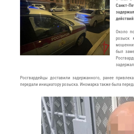
Санкт-П
задержа
действий
Около п
розыск 
мошеннич
был заме
Росгвард
задержал
Росгвардейцы доставили задержанного, ранее привлека
передали инициатору розыска. Иномарка также была пере