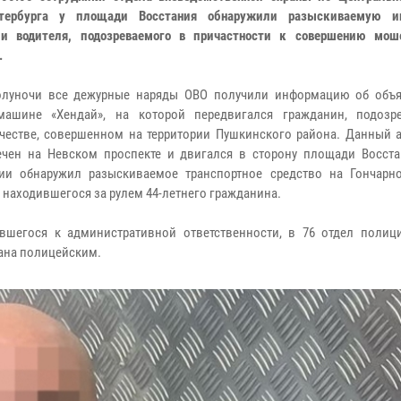
етербурга у площади Восстания обнаружили разыскиваемую и
ли водителя, подозреваемого в причастности к совершению мош
.
олуночи все дежурные наряды ОВО получили информацию об объ
машине «Хендай», на которой передвигался гражданин, подоз
естве, совершенном на территории Пушкинского района. Данный 
чен на Невском проспекте и двигался в сторону площади Восста
ии обнаружил разыскиваемое транспортное средство на Гончарн
 находившегося за рулем 44-летнего гражданина.
вшегося к административной ответственности, в 76 отдел полици
дана полицейским.