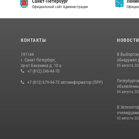
Санкт-Петербург
Ленин
Официальный сайт Администрации
Официа
КОНТАКТЫ
НОВОСТ
191144
В Выборгск
г. Санкт Петербург,
обнаружил 
пр-кт Бакунина д. 10 а
05 августа 20
+7 (812) 246-44-70
Петербургс
+7 (812) 679-94-73 автоинформатор (ЛРР)
объявленны
04 августа 20
В Зеленогор
очевидцами 
03 августа 20