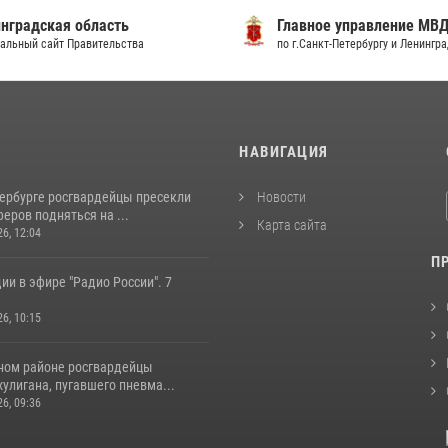
градская область
Главное управление МВД
льный сайт Правительства
по г.Санкт-Петербургу и Ленингра
И
НАВИГАЦИЯ
тербурге росгвардейцы пресекли
Новости
еров подняться на ...
Карта сайта
26, 12:04
П
ии в эфире "Радио России". 7
26, 10:15
ном районе росгвардейцы
улигана, пугавшего пневма...
26, 09:36