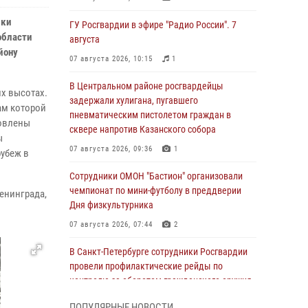
ики
ГУ Росгвардии в эфире "Радио России". 7
области
августа
йону
07 августа 2026, 10:15
1
В Центральном районе росгвардейцы
х высотах.
задержали хулигана, пугавшего
ам которой
пневматическим пистолетом граждан в
новлены
сквере напротив Казанского собора
ы
07 августа 2026, 09:36
1
рубеж в
Сотрудники ОМОН "Бастион" организовали
чемпионат по мини-футболу в преддверии
енинграда,
Дня физкультурника
07 августа 2026, 07:44
2
В Санкт-Петербурге сотрудники Росгвардии
провели профилактические рейды по
контролю за оборотом гражданского оружия
07 августа 2026, 06:15
3
ПОПУЛЯРНЫЕ НОВОСТИ