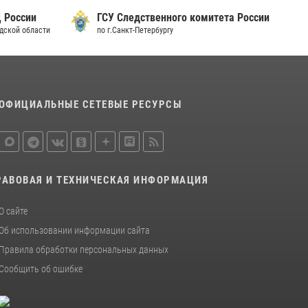
15 июля 2026, 10:50
 России
ГСУ Следственного комитета России
дской области
по г.Санкт-Петербургу
Представитель Росгвардии принял участие в
работе круглого стола на III Международном
петербургском цифровом форуме
19 июля 2026, 09:24
2
ОФИЦИАЛЬНЫЕ СЕТЕВЫЕ РЕСУРСЫ
В Ленобласти сотрудники Росгвардии
провели встречу с воспитанниками детского
клуба «Умные каникулы»
16 июля 2026, 10:58
2
РАВОВАЯ И ТЕХНИЧЕСКАЯ ИНФОРМАЦИЯ
О сайте
Об использовании информации сайта
Правила обработки персональных данных
Сообщить об ошибке