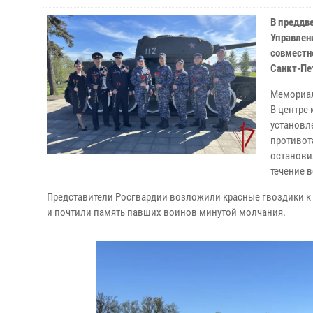
В преддв
Управлен
совместн
Санкт-Пе
Мемориал
В центре
установл
противот
останови
течение 
Представители Росгвардии возложили красные гвоздики к
и почтили память павших воинов минутой молчания.