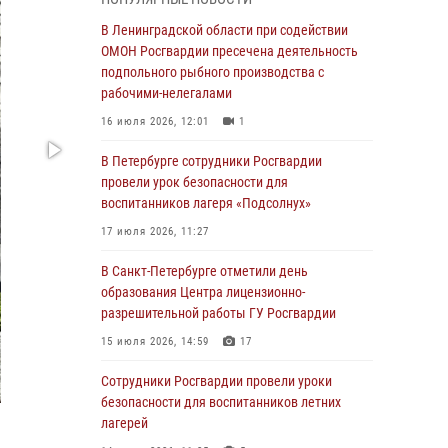
В Красносельском районе наряд Росгвардии
В Ленинградской области при содействии
задержал правонарушителя, угрожавшего 17-
ОМОН Росгвардии пресечена деятельность
летнему подростку травматическим оружием
подпольного рыбного производства с
рабочими-нелегалами
06 августа 2026, 13:39
1
16 июля 2026, 12:01
1
В Центральном районе росгвардейцы
оперативно задержали хулигана,
В Петербурге сотрудники Росгвардии
стрелявшего из пускового устройства рядом
провели урок безопасности для
с жилыми домами
воспитанников лагеря «Подсолнух»
06 августа 2026, 11:36
3
1
17 июля 2026, 11:27
Сотрудники и военнослужащие Росгвардии
В Санкт-Петербурге отметили день
обеспечили правопорядок при проведении
образования Центра лицензионно-
матча "Зенит" - "Балтика"
разрешительной работы ГУ Росгвардии
06 августа 2026, 07:30
10
15 июля 2026, 14:59
17
В Выборгском районе наряд Росгвардии
Сотрудники Росгвардии провели уроки
обнаружил разыскиваемый преступный
безопасности для воспитанников летних
автотранспорт
лагерей