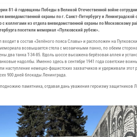
ерии 81-й годовщины Победы в Великой Отечественной войне сотрудн
ия вневедомственной охраны по г. Санкт-Петербургу и Ленинградской 
о с коллегами из отдела вневедомственной охраны по Московскому ра
тербурга посетили мемориал «Пулковский рубеж».
 входит в состав «Зелёного пояса Славы» и расположен на Пулковски
 мемориала возвышается стела с мозаичными панно, по обеим сторон
ены два танка Т-34-85. Вдоль шоссе высажена берёзовая аллея и уста
анковые надолбы. Именно здесь в сентябре 1941 года советские воин
ли наступление немецко-фашистских захватчиков и удерживали этот 
всех 900 дней блокады Ленинграда.
 подножию памятника, отдавая дань уважения героизму защитников Л