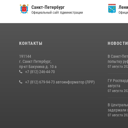
Санкт-Петербург
Ленин
Официальный сайт Администрации
Официа
КОНТАКТЫ
НОВОСТ
191144
В Санкт-Пе
г. Санкт Петербург,
попытку руф
пр-кт Бакунина д. 10 а
07 августа 20
+7 (812) 246-44-70
ГУ Росгвард
+7 (812) 679-94-73 автоинформатор (ЛРР)
августа
07 августа 20
В Централь
задержали х
07 августа 20