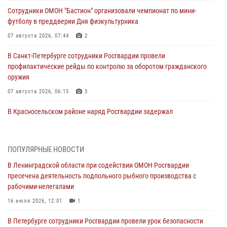
Сотрудники ОМОН "Бастион" организовали чемпионат по мини-
футболу в преддверии Дня физкультурника
07 августа 2026, 07:44
2
В Санкт-Петербурге сотрудники Росгвардии провели
профилактические рейды по контролю за оборотом гражданского
оружия
07 августа 2026, 06:15
3
В Красносельском районе наряд Росгвардии задержал
правонарушителя, угрожавшего 17-летнему подростку
травматическим оружием
06 августа 2026, 13:39
1
ПОПУЛЯРНЫЕ НОВОСТИ
В Ленинградской области при содействии ОМОН Росгвардии
В Центральном районе росгвардейцы оперативно задержали
пресечена деятельность подпольного рыбного производства с
хулигана, стрелявшего из пускового устройства рядом с жилыми
рабочими-нелегалами
домами
16 июля 2026, 12:01
1
06 августа 2026, 11:36
3
1
В Петербурге сотрудники Росгвардии провели урок безопасности
Сотрудники и военнослужащие Росгвардии обеспечили