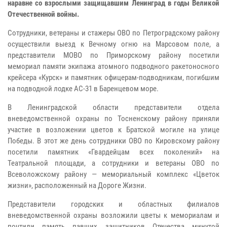
наравне со взрослыми защищавшим Ленинград в годы Великой
Отечественной войны.
Сотрудники, ветераны и стажеры ОВО по Петроградскому району
осуществили выезд к Вечному огню на Марсовом поле, а
представители МОВО по Приморскому району посетили
мемориал памяти экипажа атомного подводного ракетоносного
крейсера «Курск» и памятник офицерам-подводникам, погибшим
на подводной лодке АС-31 в Баренцевом море.
В Ленинградской области представители отдела
вневедомственной охраны по Тосненскому району приняли
участие в возложении цветов к Братской могиле на улице
Победы. В этот же день сотрудники ОВО по Кировскому району
посетили памятник «Гвардейцам всех поколений» на
Театральной площади, а сотрудники и ветераны ОВО по
Всеволожскому району — мемориальный комплекс «Цветок
жизни», расположенный на Дороге Жизни.
Представители городских и областных филиалов
вневедомственной охраны возложили цветы к мемориалам и
почтили память павших защитников Отечества минутой