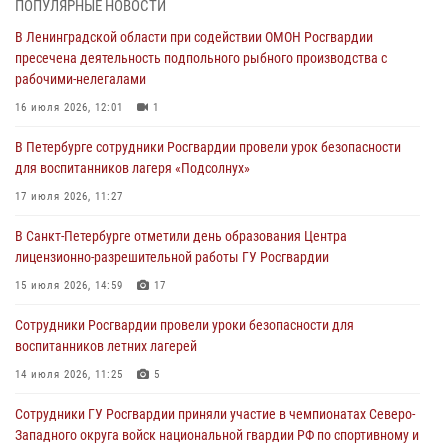
09 августа 2026, 11:30
4
ПОПУЛЯРНЫЕ НОВОСТИ
В Ленинградской области при содействии ОМОН Росгвардии
Сотрудники Росгвардии приняли участие в праздновании Дня
пресечена деятельность подпольного рыбного производства с
физкультурника
рабочими-нелегалами
08 августа 2026, 17:21
11
16 июля 2026, 12:01
1
В Ленинградской области росгвардейцы приняли участие в
В Петербурге сотрудники Росгвардии провели урок безопасности
патриотическом мероприятии "Крылатая пехота"
для воспитанников лагеря «Подсолнух»
08 августа 2026, 11:31
7
17 июля 2026, 11:27
В Гатчине прошел юбилейный Турнир памяти сотрудников
В Санкт-Петербурге отметили день образования Центра
вневедомственной охраны, погибших при исполнении служебного
лицензионно-разрешительной работы ГУ Росгвардии
долга
15 июля 2026, 14:59
17
07 августа 2026, 18:55
11
Сотрудники Росгвардии провели уроки безопасности для
В Санкт-Петербурге росгвардейцы пресекли попытку руферов
воспитанников летних лагерей
подняться на крышу одного из городских соборов
14 июля 2026, 11:25
5
07 августа 2026, 12:04
2
1
Сотрудники ГУ Росгвардии приняли участие в чемпионатах Северо-
Западного округа войск национальной гвардии РФ по спортивному и