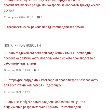
профилактические рейды по контролю за оборотом гражданского
оружия
07 августа 2026, 06:15
3
В Красносельском районе наряд Росгвардии задержал
правонарушителя, угрожавшего 17-летнему подростку
травматическим оружием
06 августа 2026, 13:39
1
ПОПУЛЯРНЫЕ НОВОСТИ
В Ленинградской области при содействии ОМОН Росгвардии
В Центральном районе росгвардейцы оперативно задержали
пресечена деятельность подпольного рыбного производства с
хулигана, стрелявшего из пускового устройства рядом с жилыми
рабочими-нелегалами
домами
16 июля 2026, 12:01
1
06 августа 2026, 11:36
3
1
В Петербурге сотрудники Росгвардии провели урок безопасности
Сотрудники и военнослужащие Росгвардии обеспечили
для воспитанников лагеря «Подсолнух»
правопорядок при проведении матча "Зенит" - "Балтика"
17 июля 2026, 11:27
06 августа 2026, 07:30
10
В Санкт-Петербурге отметили день образования Центра
В Выборгском районе наряд Росгвардии обнаружил
лицензионно-разрешительной работы ГУ Росгвардии
разыскиваемый преступный автотранспорт