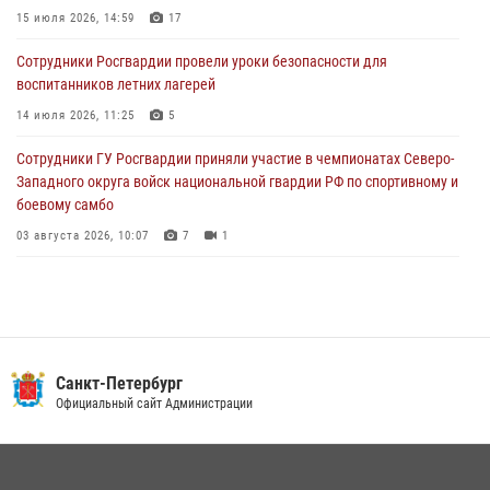
15 июля 2026, 14:59
17
05 августа 2026, 12:25
2
Сотрудники Росгвардии провели уроки безопасности для
Петербургские росгвардейцы обнаружили объявленный в розыск
воспитанников летних лагерей
автомобиль, ранее использовавшийся при совершении кражи в
Ленобласти
14 июля 2026, 11:25
5
04 августа 2026, 14:05
Сотрудники ГУ Росгвардии приняли участие в чемпионатах Северо-
Западного округа войск национальной гвардии РФ по спортивному и
боевому самбо
03 августа 2026, 10:07
7
1
В Центральном районе наряд Росгвардии задержал рецидивиста,
ограбившего прохожего
17 июля 2026, 11:35
2
В Красногвардейском районе росгвардейцы задержали хулигана,
Санкт-Петербург
угрожавшего мужчине пневматическим пистолетом
Официальный сайт Администрации
16 июля 2026, 15:25
В Калининском районе сотрудники Росгвардии задержали