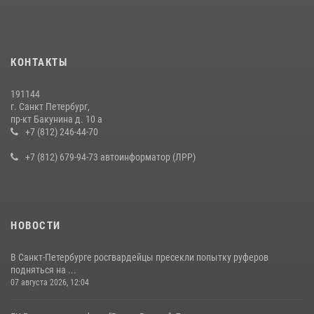
правонарушителя, избившего посетителя бара
15 июля 2026, 10:50
Представитель Росгвардии принял участие в работе круглого стола
КОНТАКТЫ
на III Международном петербургском цифровом форуме
19 июля 2026, 09:24
2
191144
г. Санкт Петербург,
В Ленобласти сотрудники Росгвардии провели встречу с
пр-кт Бакунина д. 10 а
воспитанниками детского клуба «Умные каникулы»
+7 (812) 246-44-70
16 июля 2026, 10:58
2
+7 (812) 679-94-73 автоинформатор (ЛРР)
НОВОСТИ
В Санкт-Петербурге росгвардейцы пресекли попытку руферов
подняться на ...
07 августа 2026, 12:04