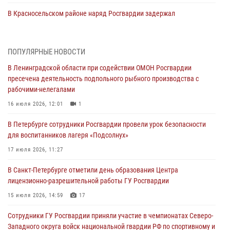
В Красносельском районе наряд Росгвардии задержал
правонарушителя, угрожавшего 17-летнему подростку
травматическим оружием
06 августа 2026, 13:39
1
ПОПУЛЯРНЫЕ НОВОСТИ
В Ленинградской области при содействии ОМОН Росгвардии
В Центральном районе росгвардейцы оперативно задержали
пресечена деятельность подпольного рыбного производства с
хулигана, стрелявшего из пускового устройства рядом с жилыми
рабочими-нелегалами
домами
16 июля 2026, 12:01
1
06 августа 2026, 11:36
3
1
В Петербурге сотрудники Росгвардии провели урок безопасности
Сотрудники и военнослужащие Росгвардии обеспечили
для воспитанников лагеря «Подсолнух»
правопорядок при проведении матча "Зенит" - "Балтика"
17 июля 2026, 11:27
06 августа 2026, 07:30
10
В Санкт-Петербурге отметили день образования Центра
В Выборгском районе наряд Росгвардии обнаружил
лицензионно-разрешительной работы ГУ Росгвардии
разыскиваемый преступный автотранспорт
15 июля 2026, 14:59
17
05 августа 2026, 12:25
2
Сотрудники ГУ Росгвардии приняли участие в чемпионатах Северо-
Петербургские росгвардейцы обнаружили объявленный в розыск
Западного округа войск национальной гвардии РФ по спортивному и
автомобиль, ранее использовавшийся при совершении кражи в