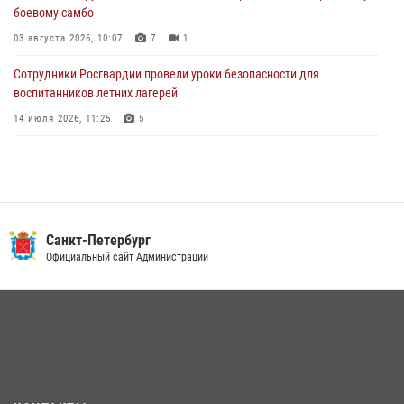
боевому самбо
Ленобласти
03 августа 2026, 10:07
7
1
04 августа 2026, 14:05
Сотрудники Росгвардии провели уроки безопасности для
воспитанников летних лагерей
14 июля 2026, 11:25
5
В Центральном районе наряд Росгвардии задержал рецидивиста,
ограбившего прохожего
17 июля 2026, 11:35
2
В Красногвардейском районе росгвардейцы задержали хулигана,
Санкт-Петербург
угрожавшего мужчине пневматическим пистолетом
Официальный сайт Администрации
16 июля 2026, 15:25
В Калининском районе сотрудники Росгвардии задержали
правонарушителя, избившего посетителя бара
15 июля 2026, 10:50
Представитель Росгвардии принял участие в работе круглого стола