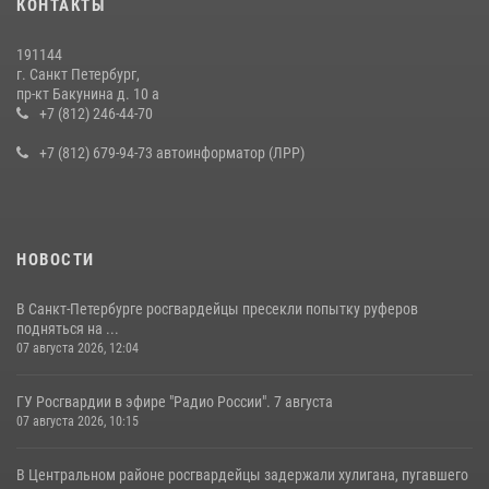
КОНТАКТЫ
на III Международном петербургском цифровом форуме
19 июля 2026, 09:24
2
191144
г. Санкт Петербург,
В Ленобласти сотрудники Росгвардии провели встречу с
пр-кт Бакунина д. 10 а
воспитанниками детского клуба «Умные каникулы»
+7 (812) 246-44-70
16 июля 2026, 10:58
2
+7 (812) 679-94-73 автоинформатор (ЛРР)
НОВОСТИ
В Санкт-Петербурге росгвардейцы пресекли попытку руферов
подняться на ...
07 августа 2026, 12:04
ГУ Росгвардии в эфире "Радио России". 7 августа
07 августа 2026, 10:15
В Центральном районе росгвардейцы задержали хулигана, пугавшего