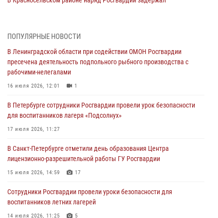
В Красносельском районе наряд Росгвардии задержал
правонарушителя, угрожавшего 17-летнему подростку
травматическим оружием
06 августа 2026, 13:39
1
ПОПУЛЯРНЫЕ НОВОСТИ
В Ленинградской области при содействии ОМОН Росгвардии
В Центральном районе росгвардейцы оперативно задержали
пресечена деятельность подпольного рыбного производства с
хулигана, стрелявшего из пускового устройства рядом с жилыми
рабочими-нелегалами
домами
16 июля 2026, 12:01
1
06 августа 2026, 11:36
3
1
В Петербурге сотрудники Росгвардии провели урок безопасности
Сотрудники и военнослужащие Росгвардии обеспечили
для воспитанников лагеря «Подсолнух»
правопорядок при проведении матча "Зенит" - "Балтика"
17 июля 2026, 11:27
06 августа 2026, 07:30
10
В Санкт-Петербурге отметили день образования Центра
В Выборгском районе наряд Росгвардии обнаружил
лицензионно-разрешительной работы ГУ Росгвардии
разыскиваемый преступный автотранспорт
15 июля 2026, 14:59
17
05 августа 2026, 12:25
2
Сотрудники Росгвардии провели уроки безопасности для
Петербургские росгвардейцы обнаружили объявленный в розыск
воспитанников летних лагерей
автомобиль, ранее использовавшийся при совершении кражи в
Ленобласти
14 июля 2026, 11:25
5