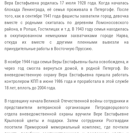
Вера Евстафьевна родилась 17 июля 1928 года. Когда началась
блокада Ленинграда, её семья проживала в Петергофе. После
того, как в сентябре 1941 года фашисты захватили город, девочка
вместе с родными скиталась по деревням Ломоносовского
района, в Ропше, Гостилицах и т.д. В 1943 году семья находилась
в оккупированном немецкими захватчиками городе Нарва,
откуда их вместе с другими пленными вывезли на
принудительные работы в Восточную Пруссию.
В ноябре 1944 года семья Веры Евстафьевны была освобождена, и
через год смогла вернуться домой, в родной Петергоф. Во
вневедомственную охрану Вера Евстафьевна пришла работать
контролером КПП в июне 1986 года и проработала в этой службе
18 лет, вплоть до 2004 года.
В годовщину начала Великой Отечественной войны сотрудники и
представители ветеранской организации Петродворцового
отдела вневедомственной охраны вручили Вере Евстафьевне
Крыловой цветы и подарки. Затем сотрудники Росгвардии
посетили Приморский мемориальный комплекс, где почтили