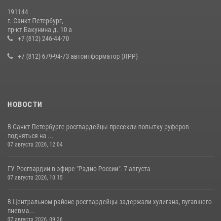
19 июля 2026, 09:24
2
191144
г. Санкт Петербург,
В Ленобласти сотрудники Росгвардии провели встречу с
пр-кт Бакунина д. 10 а
воспитанниками детского клуба «Умные каникулы»
+7 (812) 246-44-70
16 июля 2026, 10:58
2
+7 (812) 679-94-73 автоинформатор (ЛРР)
НОВОСТИ
В Санкт-Петербурге росгвардейцы пресекли попытку руферов
подняться на ...
07 августа 2026, 12:04
ГУ Росгвардии в эфире "Радио России". 7 августа
07 августа 2026, 10:15
В Центральном районе росгвардейцы задержали хулигана, пугавшего
пневма...
07 августа 2026, 09:36