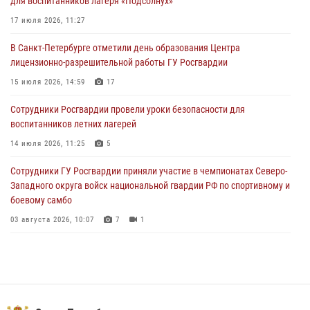
для воспитанников лагеря «Подсолнух»
правопорядок при проведении матча "Зенит" - "Балтика"
17 июля 2026, 11:27
06 августа 2026, 07:30
10
В Санкт-Петербурге отметили день образования Центра
В Выборгском районе наряд Росгвардии обнаружил
лицензионно-разрешительной работы ГУ Росгвардии
разыскиваемый преступный автотранспорт
15 июля 2026, 14:59
17
05 августа 2026, 12:25
2
Сотрудники Росгвардии провели уроки безопасности для
Петербургские росгвардейцы обнаружили объявленный в розыск
воспитанников летних лагерей
автомобиль, ранее использовавшийся при совершении кражи в
Ленобласти
14 июля 2026, 11:25
5
04 августа 2026, 14:05
Сотрудники ГУ Росгвардии приняли участие в чемпионатах Северо-
Западного округа войск национальной гвардии РФ по спортивному и
боевому самбо
03 августа 2026, 10:07
7
1
В Центральном районе наряд Росгвардии задержал рецидивиста,
ограбившего прохожего
17 июля 2026, 11:35
2
В Красногвардейском районе росгвардейцы задержали хулигана,