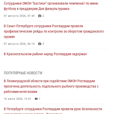
Сотрудники ОМОН "Бастион" организовали чемпионат по мини-
футболу в преддверии Дня физкультурника
07 августа 2026, 07:44
2
В Санкт-Петербурге сотрудники Росгвардии провели
профилактические рейды по контролю за оборотом гражданского
оружия
07 августа 2026, 06:15
3
В Красносельском районе наряд Росгвардии задержал
правонарушителя, угрожавшего 17-летнему подростку
травматическим оружием
06 августа 2026, 13:39
1
ПОПУЛЯРНЫЕ НОВОСТИ
В Ленинградской области при содействии ОМОН Росгвардии
В Центральном районе росгвардейцы оперативно задержали
пресечена деятельность подпольного рыбного производства с
хулигана, стрелявшего из пускового устройства рядом с жилыми
рабочими-нелегалами
домами
16 июля 2026, 12:01
1
06 августа 2026, 11:36
3
1
В Петербурге сотрудники Росгвардии провели урок безопасности
Сотрудники и военнослужащие Росгвардии обеспечили