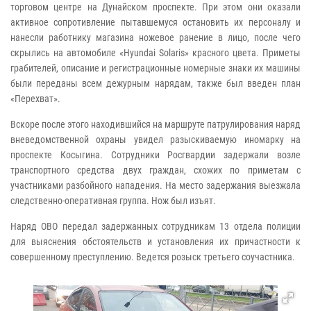
торговом центре на Дунайском проспекте. При этом они оказали
активное сопротивление пытавшемуся остановить их персоналу и
нанесли работнику магазина ножевое ранение в лицо, после чего
скрылись на автомобиле «Hyundai Solaris» красного цвета. Приметы
грабителей, описание и регистрационные номерные знаки их машины
были переданы всем дежурным нарядам, также был введен план
«Перехват».
Вскоре после этого находившийся на маршруте патрулирования наряд
вневедомственной охраны увидел разыскиваемую иномарку на
проспекте Косыгина. Сотрудники Росгвардии задержали возле
транспортного средства двух граждан, схожих по приметам с
участниками разбойного нападения. На место задержания выезжала
следственно-оперативная группа. Нож был изъят.
Наряд ОВО передал задержанных сотрудникам 13 отдела полиции
для выяснения обстоятельств и установления их причастности к
совершенному преступлению. Ведется розыск третьего соучастника.