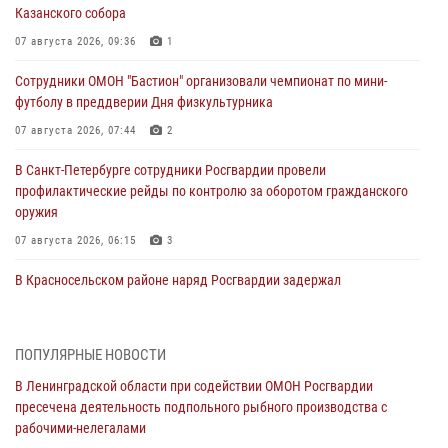
Казанского собора
07 августа 2026, 09:36
1
Сотрудники ОМОН "Бастион" организовали чемпионат по мини-
футболу в преддверии Дня физкультурника
07 августа 2026, 07:44
2
В Санкт-Петербурге сотрудники Росгвардии провели
профилактические рейды по контролю за оборотом гражданского
оружия
07 августа 2026, 06:15
3
В Красносельском районе наряд Росгвардии задержал
правонарушителя, угрожавшего 17-летнему подростку
травматическим оружием
06 августа 2026, 13:39
1
ПОПУЛЯРНЫЕ НОВОСТИ
В Ленинградской области при содействии ОМОН Росгвардии
В Центральном районе росгвардейцы оперативно задержали
пресечена деятельность подпольного рыбного производства с
хулигана, стрелявшего из пускового устройства рядом с жилыми
рабочими-нелегалами
домами