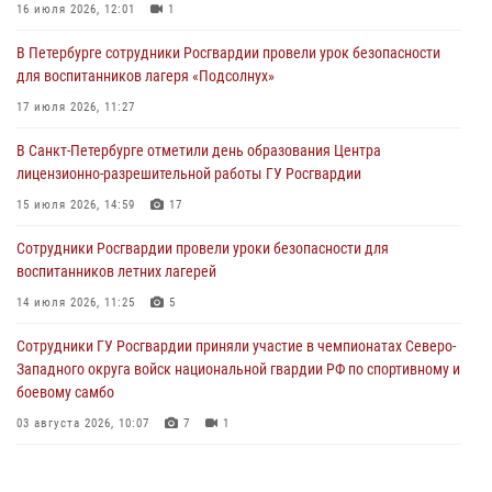
16 июля 2026, 12:01
1
06 августа 2026, 11:36
3
1
В Петербурге сотрудники Росгвардии провели урок безопасности
Сотрудники и военнослужащие Росгвардии обеспечили
для воспитанников лагеря «Подсолнух»
правопорядок при проведении матча "Зенит" - "Балтика"
17 июля 2026, 11:27
06 августа 2026, 07:30
10
В Санкт-Петербурге отметили день образования Центра
В Выборгском районе наряд Росгвардии обнаружил
лицензионно-разрешительной работы ГУ Росгвардии
разыскиваемый преступный автотранспорт
15 июля 2026, 14:59
17
05 августа 2026, 12:25
2
Сотрудники Росгвардии провели уроки безопасности для
Петербургские росгвардейцы обнаружили объявленный в розыск
воспитанников летних лагерей
автомобиль, ранее использовавшийся при совершении кражи в
Ленобласти
14 июля 2026, 11:25
5
04 августа 2026, 14:05
Сотрудники ГУ Росгвардии приняли участие в чемпионатах Северо-
Западного округа войск национальной гвардии РФ по спортивному и
боевому самбо
03 августа 2026, 10:07
7
1
В Центральном районе наряд Росгвардии задержал рецидивиста,
ограбившего прохожего