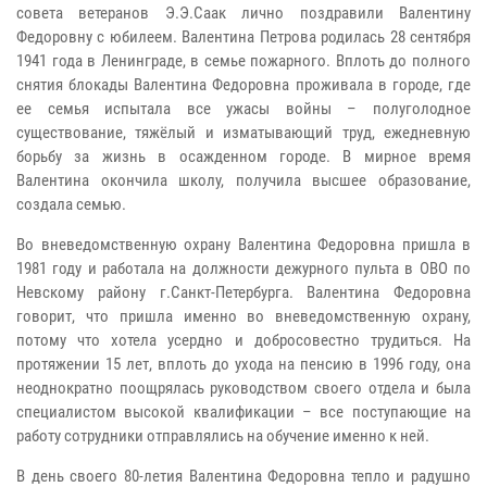
совета ветеранов Э.Э.Саак лично поздравили Валентину
Федоровну с юбилеем. Валентина Петрова родилась 28 сентября
1941 года в Ленинграде, в семье пожарного. Вплоть до полного
снятия блокады Валентина Федоровна проживала в городе, где
ее семья испытала все ужасы войны – полуголодное
существование, тяжёлый и изматывающий труд, ежедневную
борьбу за жизнь в осажденном городе. В мирное время
Валентина окончила школу, получила высшее образование,
создала семью.
Во вневедомственную охрану Валентина Федоровна пришла в
1981 году и работала на должности дежурного пульта в ОВО по
Невскому району г.Санкт-Петербурга. Валентина Федоровна
говорит, что пришла именно во вневедомственную охрану,
потому что хотела усердно и добросовестно трудиться. На
протяжении 15 лет, вплоть до ухода на пенсию в 1996 году, она
неоднократно поощрялась руководством своего отдела и была
специалистом высокой квалификации – все поступающие на
работу сотрудники отправлялись на обучение именно к ней.
В день своего 80-летия Валентина Федоровна тепло и радушно