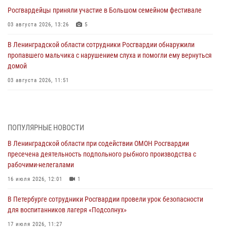
Росгвардейцы приняли участие в Большом семейном фестивале
03 августа 2026, 13:26
5
В Ленинградской области сотрудники Росгвардии обнаружили
пропавшего мальчика с нарушением слуха и помогли ему вернуться
домой
03 августа 2026, 11:51
В Санкт-Петербурге при содействии СОБР Росгвардии задержаны
подозреваемые в мошеннических действиях
03 августа 2026, 10:15
1
ПОПУЛЯРНЫЕ НОВОСТИ
В Ленинградской области при содействии ОМОН Росгвардии
Сотрудники ГУ Росгвардии приняли участие в чемпионатах Северо-
пресечена деятельность подпольного рыбного производства с
Западного округа войск национальной гвардии РФ по спортивному и
рабочими-нелегалами
боевому самбо
16 июля 2026, 12:01
1
03 августа 2026, 10:07
7
1
В Петербурге сотрудники Росгвардии провели урок безопасности
В Ленобласти сотрудники ОМОН Росгвардии оказали содействие
для воспитанников лагеря «Подсолнух»
полиции в проведении профилактического мероприятия
17 июля 2026, 11:27
03 августа 2026, 09:16
5