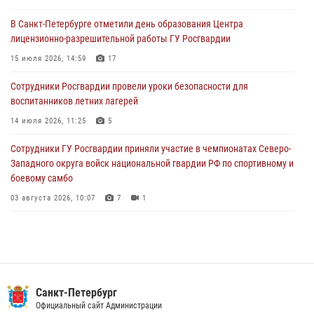
В Санкт-Петербурге отметили день образования Центра
В Петербурге сотрудники Росгвардии обеспечили правопорядок в
лицензионно-разрешительной работы ГУ Росгвардии
День Воздушно-десантных войск
15 июля 2026, 14:59
17
02 августа 2026, 19:30
10
Сотрудники Росгвардии провели уроки безопасности для
Сотрудники Росгвардии на Пушкинской улице задержали двух
воспитанников летних лагерей
граждан, подозреваемых в попытке поджога одного из баров в
центре города
14 июля 2026, 11:25
5
02 августа 2026, 11:39
3
Сотрудники ГУ Росгвардии приняли участие в чемпионатах Северо-
Западного округа войск национальной гвардии РФ по спортивному и
боевому самбо
03 августа 2026, 10:07
7
1
В Центральном районе наряд Росгвардии задержал рецидивиста,
ограбившего прохожего
17 июля 2026, 11:35
2
В Красногвардейском районе росгвардейцы задержали хулигана,
Санкт-Петербург
угрожавшего мужчине пневматическим пистолетом
Официальный сайт Администрации