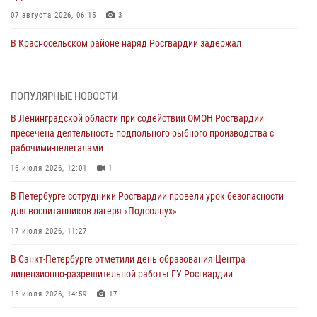
07 августа 2026, 06:15
3
В Красносельском районе наряд Росгвардии задержал
правонарушителя, угрожавшего 17-летнему подростку
травматическим оружием
06 августа 2026, 13:39
1
ПОПУЛЯРНЫЕ НОВОСТИ
В Ленинградской области при содействии ОМОН Росгвардии
В Центральном районе росгвардейцы оперативно задержали
пресечена деятельность подпольного рыбного производства с
хулигана, стрелявшего из пускового устройства рядом с жилыми
рабочими-нелегалами
домами
16 июля 2026, 12:01
1
06 августа 2026, 11:36
3
1
В Петербурге сотрудники Росгвардии провели урок безопасности
Сотрудники и военнослужащие Росгвардии обеспечили
для воспитанников лагеря «Подсолнух»
правопорядок при проведении матча "Зенит" - "Балтика"
17 июля 2026, 11:27
06 августа 2026, 07:30
10
В Санкт-Петербурге отметили день образования Центра
В Выборгском районе наряд Росгвардии обнаружил
лицензионно-разрешительной работы ГУ Росгвардии
разыскиваемый преступный автотранспорт
15 июля 2026, 14:59
17
05 августа 2026, 12:25
2