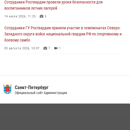
Сотрудники Росгвардии провели уроки безопасности для
Петербургские росгвардейцы обнаружили объявленный в розыск
воспитанников летних лагерей
автомобиль, ранее использовавшийся при совершении кражи в
Ленобласти
14 июля 2026, 11:25
5
04 августа 2026, 14:05
Сотрудники ГУ Росгвардии приняли участие в чемпионатах Северо-
Западного округа войск национальной гвардии РФ по спортивному и
боевому самбо
03 августа 2026, 10:07
7
1
В Центральном районе наряд Росгвардии задержал рецидивиста,
ограбившего прохожего
17 июля 2026, 11:35
2
В Красногвардейском районе росгвардейцы задержали хулигана,
Санкт-Петербург
угрожавшего мужчине пневматическим пистолетом
Официальный сайт Администрации
16 июля 2026, 15:25
В Калининском районе сотрудники Росгвардии задержали
правонарушителя, избившего посетителя бара
15 июля 2026, 10:50