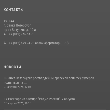
Представитель Росгвардии принял участие в работе круглого стола
КОНТАКТЫ
на III Международном петербургском цифровом форуме
19 июля 2026, 09:24
2
191144
г. Санкт Петербург,
В Ленобласти сотрудники Росгвардии провели встречу с
пр-кт Бакунина д. 10 а
воспитанниками детского клуба «Умные каникулы»
+7 (812) 246-44-70
16 июля 2026, 10:58
2
+7 (812) 679-94-73 автоинформатор (ЛРР)
НОВОСТИ
В Санкт-Петербурге росгвардейцы пресекли попытку руферов
подняться на ...
07 августа 2026, 12:04
ГУ Росгвардии в эфире "Радио России". 7 августа
07 августа 2026, 10:15