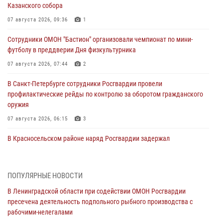
Казанского собора
07 августа 2026, 09:36
1
Сотрудники ОМОН "Бастион" организовали чемпионат по мини-
футболу в преддверии Дня физкультурника
07 августа 2026, 07:44
2
В Санкт-Петербурге сотрудники Росгвардии провели
профилактические рейды по контролю за оборотом гражданского
оружия
07 августа 2026, 06:15
3
В Красносельском районе наряд Росгвардии задержал
правонарушителя, угрожавшего 17-летнему подростку
травматическим оружием
06 августа 2026, 13:39
1
ПОПУЛЯРНЫЕ НОВОСТИ
В Ленинградской области при содействии ОМОН Росгвардии
В Центральном районе росгвардейцы оперативно задержали
пресечена деятельность подпольного рыбного производства с
хулигана, стрелявшего из пускового устройства рядом с жилыми
рабочими-нелегалами
домами