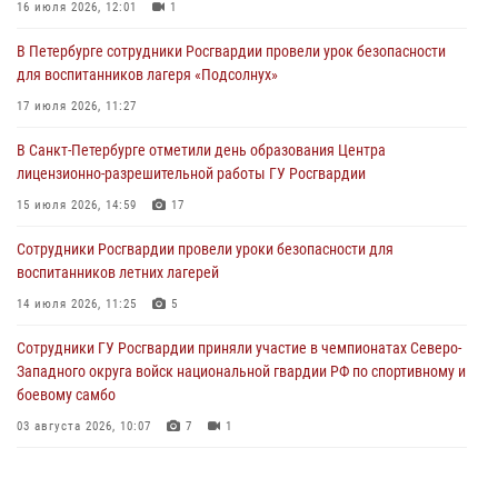
16 июля 2026, 12:01
1
06 августа 2026, 11:36
3
1
В Петербурге сотрудники Росгвардии провели урок безопасности
Сотрудники и военнослужащие Росгвардии обеспечили
для воспитанников лагеря «Подсолнух»
правопорядок при проведении матча "Зенит" - "Балтика"
17 июля 2026, 11:27
06 августа 2026, 07:30
10
В Санкт-Петербурге отметили день образования Центра
В Выборгском районе наряд Росгвардии обнаружил
лицензионно-разрешительной работы ГУ Росгвардии
разыскиваемый преступный автотранспорт
15 июля 2026, 14:59
17
05 августа 2026, 12:25
2
Сотрудники Росгвардии провели уроки безопасности для
Петербургские росгвардейцы обнаружили объявленный в розыск
воспитанников летних лагерей
автомобиль, ранее использовавшийся при совершении кражи в
Ленобласти
14 июля 2026, 11:25
5
04 августа 2026, 14:05
Сотрудники ГУ Росгвардии приняли участие в чемпионатах Северо-
Западного округа войск национальной гвардии РФ по спортивному и
боевому самбо
03 августа 2026, 10:07
7
1
В Центральном районе наряд Росгвардии задержал рецидивиста,
ограбившего прохожего