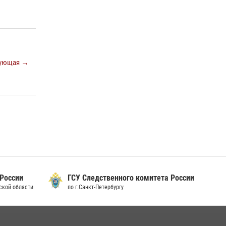
15 июля 2026, 10:50
Представитель Росгвардии принял участие в
работе круглого стола на III Международном
петербургском цифровом форуме
ующая →
19 июля 2026, 09:24
2
В Ленобласти сотрудники Росгвардии
провели встречу с воспитанниками детского
клуба «Умные каникулы»
16 июля 2026, 10:58
2
 России
ГСУ Следственного комитета России
дской области
по г.Санкт-Петербургу