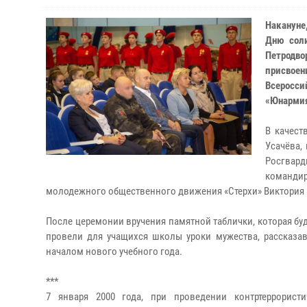
Накануне
Дню соли
Петродв
присвое
Всеросс
«Юнармия
В качест
Усачёва,
Росгвард
команди
молодежного общественного движения «Стерхи» Виктория 
После церемонии вручения памятной таблички, которая буд
провели для учащихся школы уроки мужества, рассказав
началом нового учебного года.
***
7 января 2000 года, при проведении контртеррорист