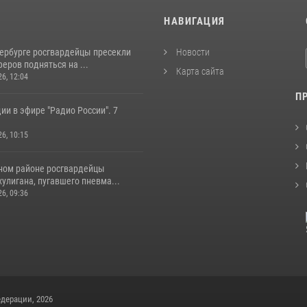
И
НАВИГАЦИЯ
тербурге росгвардейцы пресекли
Новости
еров подняться на ...
Карта сайта
26, 12:04
П
ии в эфире "Радио России". 7
26, 10:15
ном районе росгвардейцы
улигана, пугавшего пневма...
26, 09:36
дерации, 2026