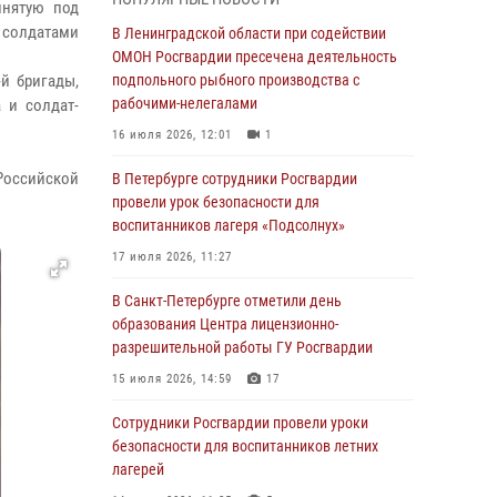
инятую под
 солдатами
В Красносельском районе наряд Росгвардии
В Ленинградской области при содействии
задержал правонарушителя, угрожавшего 17-
ОМОН Росгвардии пресечена деятельность
летнему подростку травматическим оружием
й бригады,
подпольного рыбного производства с
рабочими-нелегалами
 и солдат-
06 августа 2026, 13:39
1
16 июля 2026, 12:01
1
В Центральном районе росгвардейцы
оперативно задержали хулигана,
Российской
В Петербурге сотрудники Росгвардии
стрелявшего из пускового устройства рядом
провели урок безопасности для
с жилыми домами
воспитанников лагеря «Подсолнух»
06 августа 2026, 11:36
3
1
17 июля 2026, 11:27
Сотрудники и военнослужащие Росгвардии
В Санкт-Петербурге отметили день
обеспечили правопорядок при проведении
образования Центра лицензионно-
матча "Зенит" - "Балтика"
разрешительной работы ГУ Росгвардии
06 августа 2026, 07:30
10
15 июля 2026, 14:59
17
В Выборгском районе наряд Росгвардии
Сотрудники Росгвардии провели уроки
обнаружил разыскиваемый преступный
безопасности для воспитанников летних
автотранспорт
лагерей