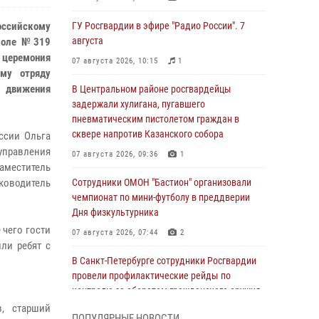
российскому
ГУ Росгвардии в эфире "Радио России". 7
августа
школе №319
 церемония
07 августа 2026, 10:15
1
ому отряду
 движения
В Центральном районе росгвардейцы
задержали хулигана, пугавшего
пневматическим пистолетом граждан в
сквере напротив Казанского собора
ссии Ольга
 управления
07 августа 2026, 09:36
1
заместитель
оводитель
Сотрудники ОМОН "Бастион" организовали
чемпионат по мини-футболу в преддверии
Дня физкультурника
 чего гости
07 августа 2026, 07:44
2
ли ребят с
В Санкт-Петербурге сотрудники Росгвардии
провели профилактические рейды по
контролю за оборотом гражданского оружия
в, старший
07 августа 2026, 06:15
3
ПОПУЛЯРНЫЕ НОВОСТИ