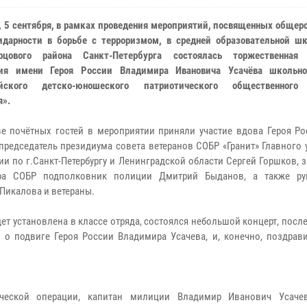
, 5 сентября, в рамках проведения мероприятий, посвященных обще
дарности в борьбе с терроризмом, в средней образовательной 
орцового района Санкт-Петербурга состоялась торжественная
ния имени Героя России Владимира Ивановича Усачёва школьн
ийского детско-юношеского патриотического общественного
».
ве почётных гостей в мероприятии приняли участие вдова Героя Ро
 председатель президиума совета ветеранов СОБР «Гранит» Главного
ии по г.Санкт-Петербургу и Ленинградской области Сергей Горшков, 
ра СОБР подполковник полиции Дмитрий Быданов, а также рук
Пикалова и ветераны.
ет установлена в классе отряда, состоялся небольшой концерт, после
 о подвиге Героя России Владимира Усачева, и, конечно, поздрави
ической операции, капитан милиции Владимир Иванович Усаче