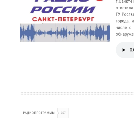
г.Санкт-
ответила
ГУ Росгв
города, 
числе о 
обнаруже
РАДИОПРОГРАММЫ
397