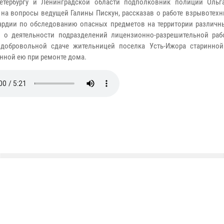
Петербургу и Ленинградской области подполковник полиции Ольг
 на вопросы ведущей Галины Пискун, рассказав о работе взрывотех
ардии по обследованию опасных предметов на территории различн
и о деятельности подразделений лицензионно-разрешительной раб
добровольной сдаче жительницей поселка Усть-Ижора старинной
нной ею при ремонте дома.