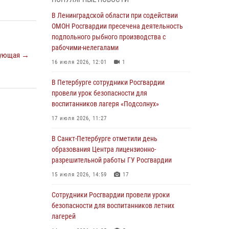
В Красносельском районе наряд Росгвардии
В Ленинградской области при содействии
задержал правонарушителя, угрожавшего 17-
ОМОН Росгвардии пресечена деятельность
летнему подростку травматическим оружием
подпольного рыбного производства с
рабочими-нелегалами
06 августа 2026, 13:39
1
ующая →
16 июля 2026, 12:01
1
В Центральном районе росгвардейцы
оперативно задержали хулигана,
В Петербурге сотрудники Росгвардии
стрелявшего из пускового устройства рядом
провели урок безопасности для
с жилыми домами
воспитанников лагеря «Подсолнух»
06 августа 2026, 11:36
3
1
17 июля 2026, 11:27
Сотрудники и военнослужащие Росгвардии
В Санкт-Петербурге отметили день
обеспечили правопорядок при проведении
образования Центра лицензионно-
матча "Зенит" - "Балтика"
разрешительной работы ГУ Росгвардии
06 августа 2026, 07:30
10
15 июля 2026, 14:59
17
В Выборгском районе наряд Росгвардии
Сотрудники Росгвардии провели уроки
обнаружил разыскиваемый преступный
безопасности для воспитанников летних
автотранспорт
лагерей