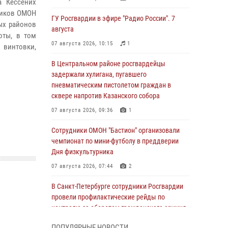
а Кессених
ников ОМОН
ГУ Росгвардии в эфире "Радио России". 7
ых районов
августа
оты, в том
07 августа 2026, 10:15
1
 винтовки,
В Центральном районе росгвардейцы
задержали хулигана, пугавшего
пневматическим пистолетом граждан в
сквере напротив Казанского собора
07 августа 2026, 09:36
1
Сотрудники ОМОН "Бастион" организовали
чемпионат по мини-футболу в преддверии
Дня физкультурника
07 августа 2026, 07:44
2
В Санкт-Петербурге сотрудники Росгвардии
провели профилактические рейды по
контролю за оборотом гражданского оружия
07 августа 2026, 06:15
3
ПОПУЛЯРНЫЕ НОВОСТИ