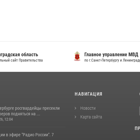
градская область
Главное управление МВД
льный сайт Правительства
по г.Санкт-Петербургу и Ленингра
И
НАВИГАЦИЯ
тербурге росгвардейцы пресекли
Новости
еров подняться на ...
Карта сайта
26, 12:04
П
ии в эфире "Радио России". 7