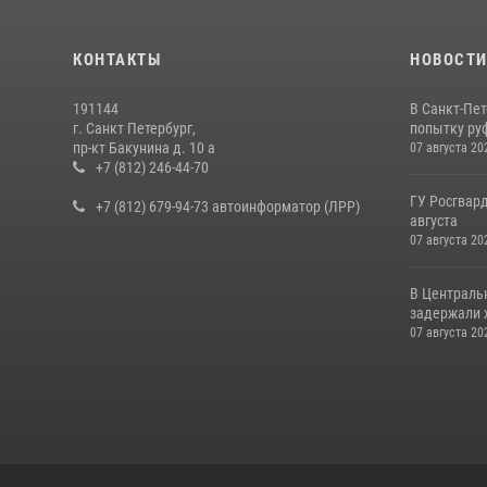
КОНТАКТЫ
НОВОСТ
191144
В Санкт-Пе
г. Санкт Петербург,
попытку руф
пр-кт Бакунина д. 10 а
07 августа 20
+7 (812) 246-44-70
ГУ Росгвард
+7 (812) 679-94-73 автоинформатор (ЛРР)
августа
07 августа 20
В Централь
задержали х
07 августа 20