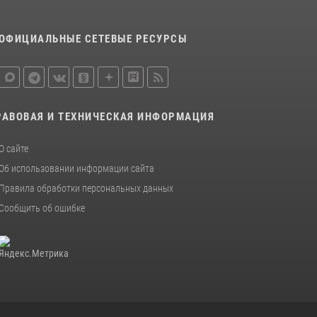
15 июля 2026, 10:50
ОФИЦИАЛЬНЫЕ СЕТЕВЫЕ РЕСУРСЫ
Представитель Росгвардии принял участие в
работе круглого стола на III Международном
петербургском цифровом форуме
19 июля 2026, 09:24
2
РАВОВАЯ И ТЕХНИЧЕСКАЯ ИНФОРМАЦИЯ
В Ленобласти сотрудники Росгвардии
провели встречу с воспитанниками детского
клуба «Умные каникулы»
О сайте
Об использовании информации сайта
16 июля 2026, 10:58
2
Правила обработки персональных данных
Сообщить об ошибке