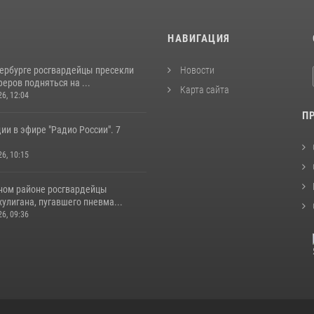
И
НАВИГАЦИЯ
тербурге росгвардейцы пресекли
Новости
еров подняться на ...
Карта сайта
26, 12:04
П
ии в эфире "Радио России". 7
26, 10:15
ном районе росгвардейцы
улигана, пугавшего пневма...
26, 09:36