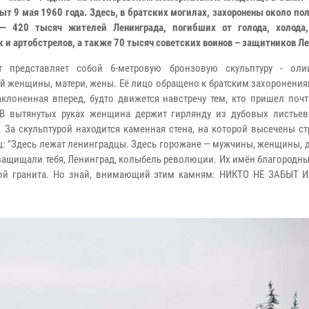
ыт 9 мая 1960 года. Здесь, в братских могилах, захоронены около п
— 420 тысяч жителей Ленинграда, погибших от голода, холода,
 и артобстрелов, а также 70 тысяч советских воинов – защитников Л
т представляет собой 6-метровую бронзовую скульптуру - оли
й женщины, матери, жены. Её лицо обращено к братским захоронениям
аклоненная вперед, будто движется навстречу тем, кто пришел поч
В вытянутых руках женщина держит гирлянду из дубовых листье
. За скульптурой находится каменная стена, на которой высечены с
ц: "Здесь лежат ленинградцы. Здесь горожане — мужчины, женщины, 
ащищали тебя, Ленинград, колыбель революции. Их имён благородны
ной гранита. Но знай, внимающий этим камням: НИКТО НЕ ЗАБЫТ 