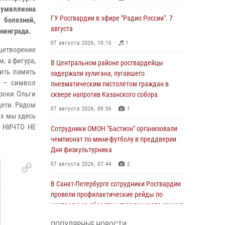
олумиллиона
ГУ Росгвардии в эфире "Радио России". 7
 болезней,
августа
енинграда.
07 августа 2026, 10:15
1
цетворение
, а фигура,
В Центральном районе росгвардейцы
тить память
задержали хулигана, пугавшего
в – символ
пневматическим пистолетом граждан в
троки Ольги
сквере напротив Казанского собора
дети. Рядом
07 августа 2026, 09:36
1
х мы здесь
И НИЧТО НЕ
Сотрудники ОМОН "Бастион" организовали
чемпионат по мини-футболу в преддверии
Дня физкультурника
07 августа 2026, 07:44
2
В Санкт-Петербурге сотрудники Росгвардии
провели профилактические рейды по
контролю за оборотом гражданского оружия
07 августа 2026, 06:15
3
ПОПУЛЯРНЫЕ НОВОСТИ