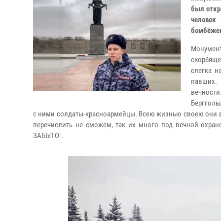
был откр
человек 
бомбёжек
Монумен
скорбяще
слегка н
павших. 
вечности
Бергголь
с ними солдаты-красноармейцы. Всею жизнью своею они з
перечислить не сможем, так их много под вечной охра
ЗАБЫТО".