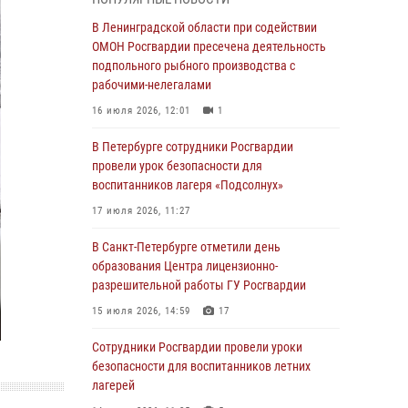
В Красносельском районе наряд Росгвардии
В Ленинградской области при содействии
задержал правонарушителя, угрожавшего 17-
ОМОН Росгвардии пресечена деятельность
летнему подростку травматическим оружием
подпольного рыбного производства с
рабочими-нелегалами
06 августа 2026, 13:39
1
16 июля 2026, 12:01
1
В Центральном районе росгвардейцы
оперативно задержали хулигана,
В Петербурге сотрудники Росгвардии
стрелявшего из пускового устройства рядом
провели урок безопасности для
с жилыми домами
воспитанников лагеря «Подсолнух»
06 августа 2026, 11:36
3
1
17 июля 2026, 11:27
Сотрудники и военнослужащие Росгвардии
В Санкт-Петербурге отметили день
обеспечили правопорядок при проведении
образования Центра лицензионно-
матча "Зенит" - "Балтика"
разрешительной работы ГУ Росгвардии
06 августа 2026, 07:30
10
15 июля 2026, 14:59
17
В Выборгском районе наряд Росгвардии
Сотрудники Росгвардии провели уроки
обнаружил разыскиваемый преступный
безопасности для воспитанников летних
автотранспорт
лагерей