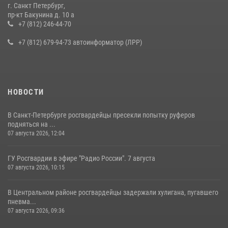
г. Санкт Петербург,
В Ленобласти сотрудники Росгвардии провели встречу с
пр-кт Бакунина д. 10 а
воспитанниками детского клуба «Умные каникулы»
+7 (812) 246-44-70
16 июля 2026, 10:58
2
+7 (812) 679-94-73 автоинформатор (ЛРР)
НОВОСТИ
В Санкт-Петербурге росгвардейцы пресекли попытку руферов
подняться на ...
07 августа 2026, 12:04
ГУ Росгвардии в эфире "Радио России". 7 августа
07 августа 2026, 10:15
В Центральном районе росгвардейцы задержали хулигана, пугавшего
пневма...
07 августа 2026, 09:36