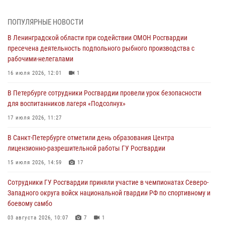
травматическим оружием
06 августа 2026, 13:39
1
ПОПУЛЯРНЫЕ НОВОСТИ
В Ленинградской области при содействии ОМОН Росгвардии
В Центральном районе росгвардейцы оперативно задержали
пресечена деятельность подпольного рыбного производства с
хулигана, стрелявшего из пускового устройства рядом с жилыми
рабочими-нелегалами
домами
16 июля 2026, 12:01
1
06 августа 2026, 11:36
3
1
В Петербурге сотрудники Росгвардии провели урок безопасности
Сотрудники и военнослужащие Росгвардии обеспечили
для воспитанников лагеря «Подсолнух»
правопорядок при проведении матча "Зенит" - "Балтика"
17 июля 2026, 11:27
06 августа 2026, 07:30
10
В Санкт-Петербурге отметили день образования Центра
В Выборгском районе наряд Росгвардии обнаружил
лицензионно-разрешительной работы ГУ Росгвардии
разыскиваемый преступный автотранспорт
15 июля 2026, 14:59
17
05 августа 2026, 12:25
2
Сотрудники ГУ Росгвардии приняли участие в чемпионатах Северо-
Петербургские росгвардейцы обнаружили объявленный в розыск
Западного округа войск национальной гвардии РФ по спортивному и
автомобиль, ранее использовавшийся при совершении кражи в
боевому самбо
Ленобласти
03 августа 2026, 10:07
7
1
04 августа 2026, 14:05