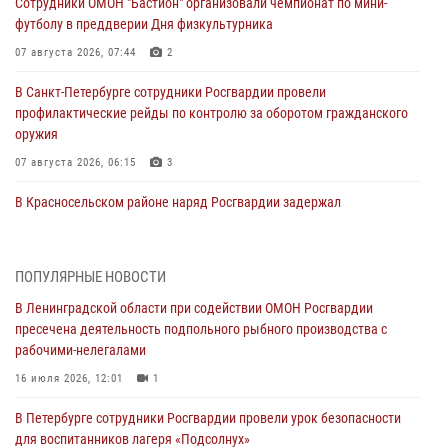
Сотрудники ОМОН "Бастион" организовали чемпионат по мини-
футболу в преддверии Дня физкультурника
07 августа 2026, 07:44
2
В Санкт-Петербурге сотрудники Росгвардии провели
профилактические рейды по контролю за оборотом гражданского
оружия
07 августа 2026, 06:15
3
В Красносельском районе наряд Росгвардии задержал
правонарушителя, угрожавшего 17-летнему подростку
травматическим оружием
06 августа 2026, 13:39
1
ПОПУЛЯРНЫЕ НОВОСТИ
В Ленинградской области при содействии ОМОН Росгвардии
В Центральном районе росгвардейцы оперативно задержали
пресечена деятельность подпольного рыбного производства с
хулигана, стрелявшего из пускового устройства рядом с жилыми
рабочими-нелегалами
домами
16 июля 2026, 12:01
1
06 августа 2026, 11:36
3
1
В Петербурге сотрудники Росгвардии провели урок безопасности
Сотрудники и военнослужащие Росгвардии обеспечили
для воспитанников лагеря «Подсолнух»
правопорядок при проведении матча "Зенит" - "Балтика"