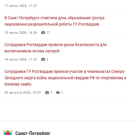
17 июля 2026, 11:27
06 августа 2026, 07:30
10
В Санкт-Петербурге отметили день образования Центра
В Выборгском районе наряд Росгвардии обнаружил
лицензионно-разрешительной работы ГУ Росгвардии
разыскиваемый преступный автотранспорт
15 июля 2026, 14:59
17
05 августа 2026, 12:25
2
Сотрудники Росгвардии провели уроки безопасности для
Петербургские росгвардейцы обнаружили объявленный в розыск
воспитанников летних лагерей
автомобиль, ранее использовавшийся при совершении кражи в
Ленобласти
14 июля 2026, 11:25
5
04 августа 2026, 14:05
Сотрудники ГУ Росгвардии приняли участие в чемпионатах Северо-
Западного округа войск национальной гвардии РФ по спортивному и
боевому самбо
03 августа 2026, 10:07
7
1
В Центральном районе наряд Росгвардии задержал рецидивиста,
ограбившего прохожего
17 июля 2026, 11:35
2
В Красногвардейском районе росгвардейцы задержали хулигана,
Санкт-Петербург