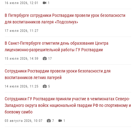
16 июля 2026, 12:01
1
06 августа 2026, 11:36
3
1
В Петербурге сотрудники Росгвардии провели урок безопасности
Сотрудники и военнослужащие Росгвардии обеспечили
для воспитанников лагеря «Подсолнух»
правопорядок при проведении матча "Зенит" - "Балтика"
17 июля 2026, 11:27
06 августа 2026, 07:30
10
В Санкт-Петербурге отметили день образования Центра
В Выборгском районе наряд Росгвардии обнаружил
лицензионно-разрешительной работы ГУ Росгвардии
разыскиваемый преступный автотранспорт
15 июля 2026, 14:59
17
05 августа 2026, 12:25
2
Сотрудники Росгвардии провели уроки безопасности для
Петербургские росгвардейцы обнаружили объявленный в розыск
воспитанников летних лагерей
автомобиль, ранее использовавшийся при совершении кражи в
Ленобласти
14 июля 2026, 11:25
5
04 августа 2026, 14:05
Сотрудники ГУ Росгвардии приняли участие в чемпионатах Северо-
Западного округа войск национальной гвардии РФ по спортивному и
боевому самбо
03 августа 2026, 10:07
7
1
В Центральном районе наряд Росгвардии задержал рецидивиста,
ограбившего прохожего