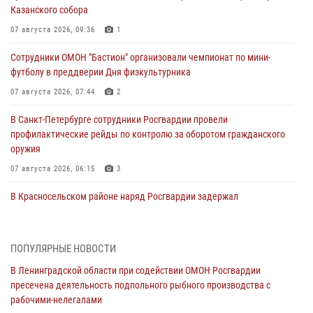
Казанского собора
07 августа 2026, 09:36
1
Сотрудники ОМОН "Бастион" организовали чемпионат по мини-
футболу в преддверии Дня физкультурника
07 августа 2026, 07:44
2
В Санкт-Петербурге сотрудники Росгвардии провели
профилактические рейды по контролю за оборотом гражданского
оружия
07 августа 2026, 06:15
3
В Красносельском районе наряд Росгвардии задержал
правонарушителя, угрожавшего 17-летнему подростку
травматическим оружием
06 августа 2026, 13:39
1
ПОПУЛЯРНЫЕ НОВОСТИ
В Ленинградской области при содействии ОМОН Росгвардии
В Центральном районе росгвардейцы оперативно задержали
пресечена деятельность подпольного рыбного производства с
хулигана, стрелявшего из пускового устройства рядом с жилыми
рабочими-нелегалами
домами