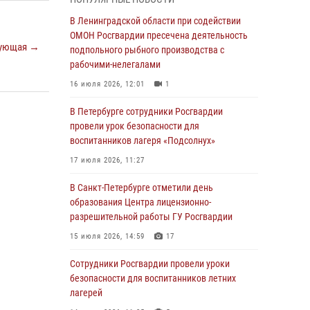
В Красносельском районе наряд Росгвардии
В Ленинградской области при содействии
задержал правонарушителя, угрожавшего 17-
ОМОН Росгвардии пресечена деятельность
ующая →
летнему подростку травматическим оружием
подпольного рыбного производства с
рабочими-нелегалами
06 августа 2026, 13:39
1
16 июля 2026, 12:01
1
В Центральном районе росгвардейцы
оперативно задержали хулигана,
В Петербурге сотрудники Росгвардии
стрелявшего из пускового устройства рядом
провели урок безопасности для
с жилыми домами
воспитанников лагеря «Подсолнух»
06 августа 2026, 11:36
3
1
17 июля 2026, 11:27
Сотрудники и военнослужащие Росгвардии
В Санкт-Петербурге отметили день
обеспечили правопорядок при проведении
образования Центра лицензионно-
матча "Зенит" - "Балтика"
разрешительной работы ГУ Росгвардии
06 августа 2026, 07:30
10
15 июля 2026, 14:59
17
В Выборгском районе наряд Росгвардии
Сотрудники Росгвардии провели уроки
обнаружил разыскиваемый преступный
безопасности для воспитанников летних
автотранспорт
лагерей