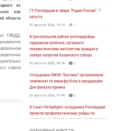
одного из
ГУ Росгвардии в эфире "Радио России". 7
зыске как
августа
ой области
07 августа 2026, 10:15
1
ел ГИБДД,
В Центральном районе росгвардейцы
документов
задержали хулигана, пугавшего
едеральном
пневматическим пистолетом граждан в
предельных
сквере напротив Казанского собора
едлительно
07 августа 2026, 09:36
1
ого отдела
Сотрудники ОМОН "Бастион" организовали
чемпионат по мини-футболу в преддверии
Дня физкультурника
07 августа 2026, 07:44
2
В Санкт-Петербурге сотрудники Росгвардии
провели профилактические рейды по
контролю за оборотом гражданского оружия
07 августа 2026, 06:15
3
ПОПУЛЯРНЫЕ НОВОСТИ