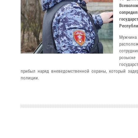
Всеволо
сопреде
государс
Республи
Мужчина
располож
сотрудн
розыске
государс
прибыл наряд вневедомственной охраны, который задер
полиции.