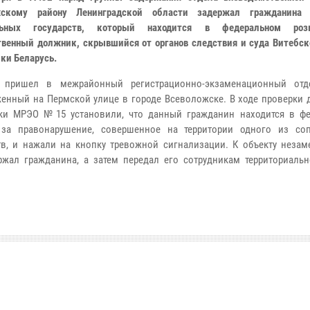
жскому району Ленинградской области задержал гражданина 
льных государств, который находится в федеральном ро
твенный должник, скрывшийся от органов следствия и суда Витебск
ки Беларусь.
 пришел в межрайонный регистрационно-экзаменационный отд
енный на Пермской улице в городе Всеволожске. В ходе проверки 
ики МРЭО №15 установили, что данный гражданин находится в ф
 за правонарушение, совершенное на территории одного из со
тв, и нажали на кнопку тревожной сигнализации. К объекту незам
жал гражданина, а затем передал его сотрудникам территориальн