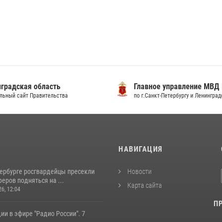
градская область
Главное управление МВД
льный сайт Правительства
по г.Санкт-Петербургу и Ленингра
И
НАВИГАЦИЯ
тербурге росгвардейцы пресекли
Новости
еров подняться на ...
Карта сайта
26, 12:04
П
ии в эфире "Радио России". 7