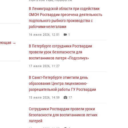
В Красносельском районе наряд Росгвардии
В Ленинградской области при содействии
задержал правонарушителя, угрожавшего 17-
ОМОН Росгвардии пресечена деятельность
летнему подростку травматическим оружием
подпольного рыбного производства с
рабочими-нелегалами
06 августа 2026, 13:39
1
16 июля 2026, 12:01
1
В Центральном районе росгвардейцы
ующая →
оперативно задержали хулигана,
В Петербурге сотрудники Росгвардии
стрелявшего из пускового устройства рядом
провели урок безопасности для
с жилыми домами
воспитанников лагеря «Подсолнух»
06 августа 2026, 11:36
3
1
17 июля 2026, 11:27
Сотрудники и военнослужащие Росгвардии
В Санкт-Петербурге отметили день
обеспечили правопорядок при проведении
образования Центра лицензионно-
матча "Зенит" - "Балтика"
разрешительной работы ГУ Росгвардии
06 августа 2026, 07:30
10
15 июля 2026, 14:59
17
В Выборгском районе наряд Росгвардии
Сотрудники Росгвардии провели уроки
обнаружил разыскиваемый преступный
безопасности для воспитанников летних
автотранспорт
лагерей