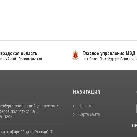
градская область
Главное управление МВД
льный сайт Правительства
по г.Санкт-Петербургу и Ленингра
И
НАВИГАЦИЯ
тербурге росгвардейцы пресекли
Новости
еров подняться на ...
Карта сайта
26, 12:04
П
ии в эфире "Радио России". 7