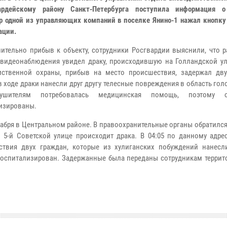
вардейскому району Санкт-Петербурга поступила информация 
р одной из управляющих компаний в поселке Янино-1 нажал кнопку
ации.
ительно прибыв к объекту, сотрудники Росгвардии выяснили, что р
видеонаблюдения увидел драку, происходившую на Голландской ул
ственной охраны, прибыв на место происшествия, задержал дву
в ходе драки нанесли друг другу телесные повреждения в область го
рушителям потребовалась медицинская помощь, поэтому
изированы.
абря в Центральном районе. В правоохранительные органы обратилс
5-й Советской улице происходит драка. В 04:05 по данному адре
ствия двух граждан, которые из хулиганских побуждений нанесл
оспитализирован. Задержанные была переданы сотрудникам террит