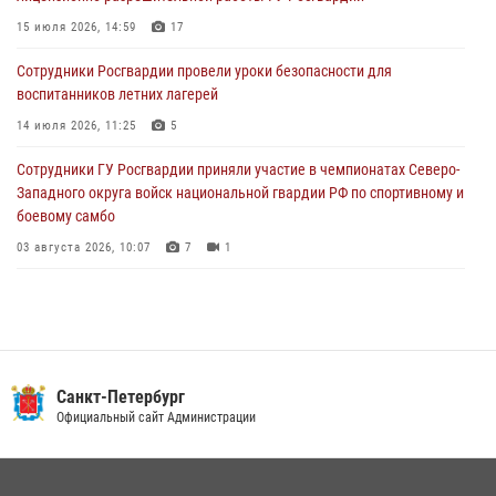
15 июля 2026, 14:59
17
05 августа 2026, 12:25
2
Сотрудники Росгвардии провели уроки безопасности для
Петербургские росгвардейцы обнаружили объявленный в розыск
воспитанников летних лагерей
автомобиль, ранее использовавшийся при совершении кражи в
Ленобласти
14 июля 2026, 11:25
5
04 августа 2026, 14:05
Сотрудники ГУ Росгвардии приняли участие в чемпионатах Северо-
Западного округа войск национальной гвардии РФ по спортивному и
боевому самбо
03 августа 2026, 10:07
7
1
В Центральном районе наряд Росгвардии задержал рецидивиста,
ограбившего прохожего
17 июля 2026, 11:35
2
В Красногвардейском районе росгвардейцы задержали хулигана,
Санкт-Петербург
угрожавшего мужчине пневматическим пистолетом
Официальный сайт Администрации
16 июля 2026, 15:25
В Калининском районе сотрудники Росгвардии задержали