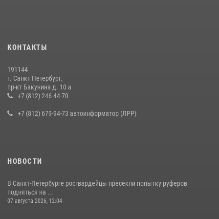
правонарушителя, избившего посетителя бара
15 июля 2026, 10:50
Представитель Росгвардии принял участие в работе круглого стола
КОНТАКТЫ
на III Международном петербургском цифровом форуме
19 июля 2026, 09:24
2
191144
г. Санкт Петербург,
В Ленобласти сотрудники Росгвардии провели встречу с
пр-кт Бакунина д. 10 а
воспитанниками детского клуба «Умные каникулы»
+7 (812) 246-44-70
16 июля 2026, 10:58
2
+7 (812) 679-94-73 автоинформатор (ЛРР)
НОВОСТИ
В Санкт-Петербурге росгвардейцы пресекли попытку руферов
подняться на ...
07 августа 2026, 12:04