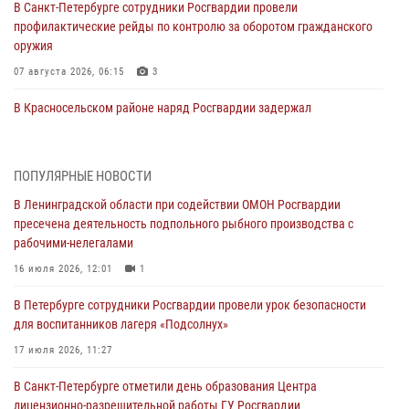
В Санкт-Петербурге сотрудники Росгвардии провели
профилактические рейды по контролю за оборотом гражданского
оружия
07 августа 2026, 06:15
3
В Красносельском районе наряд Росгвардии задержал
правонарушителя, угрожавшего 17-летнему подростку
травматическим оружием
06 августа 2026, 13:39
1
ПОПУЛЯРНЫЕ НОВОСТИ
В Ленинградской области при содействии ОМОН Росгвардии
В Центральном районе росгвардейцы оперативно задержали
пресечена деятельность подпольного рыбного производства с
хулигана, стрелявшего из пускового устройства рядом с жилыми
рабочими-нелегалами
домами
16 июля 2026, 12:01
1
06 августа 2026, 11:36
3
1
В Петербурге сотрудники Росгвардии провели урок безопасности
Сотрудники и военнослужащие Росгвардии обеспечили
для воспитанников лагеря «Подсолнух»
правопорядок при проведении матча "Зенит" - "Балтика"
17 июля 2026, 11:27
06 августа 2026, 07:30
10
В Санкт-Петербурге отметили день образования Центра
В Выборгском районе наряд Росгвардии обнаружил
лицензионно-разрешительной работы ГУ Росгвардии
разыскиваемый преступный автотранспорт