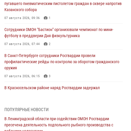
пугавшего пневматическим пистолетом граждан в сквере напротив
Казанского собора
07 августа 2026, 09:36
1
Сотрудники ОМОН "Бастион" организовали чемпионат по мини-
футболу в преддверии Дня физкультурника
07 августа 2026, 07:44
2
В Санкт-Петербурге сотрудники Росгвардии провели
профилактические рейды по контролю за оборотом гражданского
оружия
07 августа 2026, 06:15
3
В Красносельском районе наряд Росгвардии задержал
правонарушителя, угрожавшего 17-летнему подростку
травматическим оружием
06 августа 2026, 13:39
1
ПОПУЛЯРНЫЕ НОВОСТИ
В Ленинградской области при содействии ОМОН Росгвардии
В Центральном районе росгвардейцы оперативно задержали
пресечена деятельность подпольного рыбного производства с
хулигана, стрелявшего из пускового устройства рядом с жилыми
рабочими-нелегалами