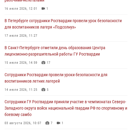
домами
16 июля 2026, 12:01
1
06 августа 2026, 11:36
3
1
В Петербурге сотрудники Росгвардии провели урок безопасности
Сотрудники и военнослужащие Росгвардии обеспечили
для воспитанников лагеря «Подсолнух»
правопорядок при проведении матча "Зенит" - "Балтика"
17 июля 2026, 11:27
06 августа 2026, 07:30
10
В Санкт-Петербурге отметили день образования Центра
В Выборгском районе наряд Росгвардии обнаружил
лицензионно-разрешительной работы ГУ Росгвардии
разыскиваемый преступный автотранспорт
15 июля 2026, 14:59
17
05 августа 2026, 12:25
2
Сотрудники Росгвардии провели уроки безопасности для
Петербургские росгвардейцы обнаружили объявленный в розыск
воспитанников летних лагерей
автомобиль, ранее использовавшийся при совершении кражи в
Ленобласти
14 июля 2026, 11:25
5
04 августа 2026, 14:05
Сотрудники ГУ Росгвардии приняли участие в чемпионатах Северо-
Западного округа войск национальной гвардии РФ по спортивному и
боевому самбо
03 августа 2026, 10:07
7
1
В Центральном районе наряд Росгвардии задержал рецидивиста,