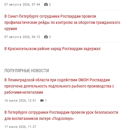
07 августа 2026, 07:44
2
В Санкт-Петербурге сотрудники Росгвардии провели
профилактические рейды по контролю за оборотом гражданского
оружия
07 августа 2026, 06:15
3
В Красносельском районе наряд Росгвардии задержал
правонарушителя, угрожавшего 17-летнему подростку
травматическим оружием
06 августа 2026, 13:39
1
ПОПУЛЯРНЫЕ НОВОСТИ
В Ленинградской области при содействии ОМОН Росгвардии
В Центральном районе росгвардейцы оперативно задержали
пресечена деятельность подпольного рыбного производства с
хулигана, стрелявшего из пускового устройства рядом с жилыми
рабочими-нелегалами
домами
16 июля 2026, 12:01
1
06 августа 2026, 11:36
3
1
В Петербурге сотрудники Росгвардии провели урок безопасности
Сотрудники и военнослужащие Росгвардии обеспечили
для воспитанников лагеря «Подсолнух»
правопорядок при проведении матча "Зенит" - "Балтика"
17 июля 2026, 11:27
06 августа 2026, 07:30
10