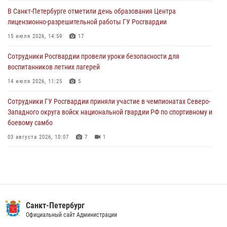
В Санкт-Петербурге отметили день образования Центра
В Выборгском районе наряд Росгвардии обнаружил
лицензионно-разрешительной работы ГУ Росгвардии
разыскиваемый преступный автотранспорт
15 июля 2026, 14:59
17
05 августа 2026, 12:25
2
Сотрудники Росгвардии провели уроки безопасности для
Петербургские росгвардейцы обнаружили объявленный в розыск
воспитанников летних лагерей
автомобиль, ранее использовавшийся при совершении кражи в
Ленобласти
14 июля 2026, 11:25
5
04 августа 2026, 14:05
Сотрудники ГУ Росгвардии приняли участие в чемпионатах Северо-
Западного округа войск национальной гвардии РФ по спортивному и
боевому самбо
03 августа 2026, 10:07
7
1
В Центральном районе наряд Росгвардии задержал рецидивиста,
ограбившего прохожего
17 июля 2026, 11:35
2
В Красногвардейском районе росгвардейцы задержали хулигана,
Санкт-Петербург
угрожавшего мужчине пневматическим пистолетом
Официальный сайт Администрации