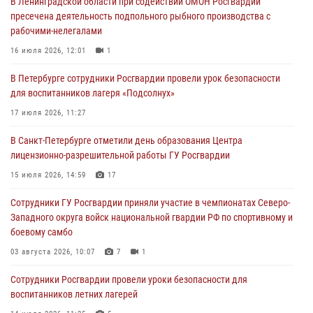
В Ленинградской области при содействии ОМОН Росгвардии
В Центральном районе росгвардейцы оперативно задержали
пресечена деятельность подпольного рыбного производства с
хулигана, стрелявшего из пускового устройства рядом с жилыми
рабочими-нелегалами
домами
16 июля 2026, 12:01
1
06 августа 2026, 11:36
3
1
В Петербурге сотрудники Росгвардии провели урок безопасности
Сотрудники и военнослужащие Росгвардии обеспечили
для воспитанников лагеря «Подсолнух»
правопорядок при проведении матча "Зенит" - "Балтика"
17 июля 2026, 11:27
06 августа 2026, 07:30
10
В Санкт-Петербурге отметили день образования Центра
В Выборгском районе наряд Росгвардии обнаружил
лицензионно-разрешительной работы ГУ Росгвардии
разыскиваемый преступный автотранспорт
15 июля 2026, 14:59
17
05 августа 2026, 12:25
2
Сотрудники ГУ Росгвардии приняли участие в чемпионатах Северо-
Петербургские росгвардейцы обнаружили объявленный в розыск
Западного округа войск национальной гвардии РФ по спортивному и
автомобиль, ранее использовавшийся при совершении кражи в
боевому самбо
Ленобласти
03 августа 2026, 10:07
7
1
04 августа 2026, 14:05
Сотрудники Росгвардии провели уроки безопасности для
воспитанников летних лагерей