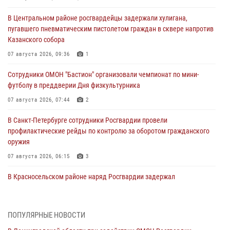
В Центральном районе росгвардейцы задержали хулигана,
пугавшего пневматическим пистолетом граждан в сквере напротив
Казанского собора
07 августа 2026, 09:36
1
Сотрудники ОМОН "Бастион" организовали чемпионат по мини-
футболу в преддверии Дня физкультурника
07 августа 2026, 07:44
2
В Санкт-Петербурге сотрудники Росгвардии провели
профилактические рейды по контролю за оборотом гражданского
оружия
07 августа 2026, 06:15
3
В Красносельском районе наряд Росгвардии задержал
правонарушителя, угрожавшего 17-летнему подростку
травматическим оружием
06 августа 2026, 13:39
1
ПОПУЛЯРНЫЕ НОВОСТИ