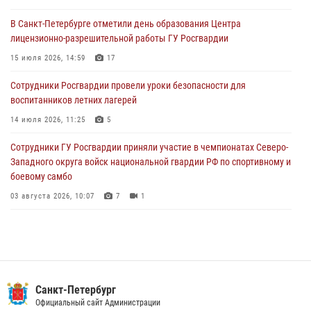
В Санкт-Петербурге отметили день образования Центра
В Выборгском районе наряд Росгвардии обнаружил
лицензионно-разрешительной работы ГУ Росгвардии
разыскиваемый преступный автотранспорт
15 июля 2026, 14:59
17
05 августа 2026, 12:25
2
Сотрудники Росгвардии провели уроки безопасности для
Петербургские росгвардейцы обнаружили объявленный в розыск
воспитанников летних лагерей
автомобиль, ранее использовавшийся при совершении кражи в
Ленобласти
14 июля 2026, 11:25
5
04 августа 2026, 14:05
Сотрудники ГУ Росгвардии приняли участие в чемпионатах Северо-
Западного округа войск национальной гвардии РФ по спортивному и
боевому самбо
03 августа 2026, 10:07
7
1
В Центральном районе наряд Росгвардии задержал рецидивиста,
ограбившего прохожего
17 июля 2026, 11:35
2
В Красногвардейском районе росгвардейцы задержали хулигана,
Санкт-Петербург
угрожавшего мужчине пневматическим пистолетом
Официальный сайт Администрации