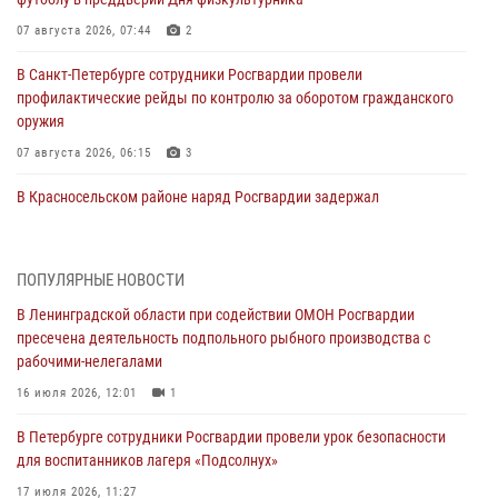
07 августа 2026, 07:44
2
В Санкт-Петербурге сотрудники Росгвардии провели
профилактические рейды по контролю за оборотом гражданского
оружия
07 августа 2026, 06:15
3
В Красносельском районе наряд Росгвардии задержал
правонарушителя, угрожавшего 17-летнему подростку
травматическим оружием
06 августа 2026, 13:39
1
ПОПУЛЯРНЫЕ НОВОСТИ
В Ленинградской области при содействии ОМОН Росгвардии
В Центральном районе росгвардейцы оперативно задержали
пресечена деятельность подпольного рыбного производства с
хулигана, стрелявшего из пускового устройства рядом с жилыми
рабочими-нелегалами
домами
16 июля 2026, 12:01
1
06 августа 2026, 11:36
3
1
В Петербурге сотрудники Росгвардии провели урок безопасности
Сотрудники и военнослужащие Росгвардии обеспечили
для воспитанников лагеря «Подсолнух»
правопорядок при проведении матча "Зенит" - "Балтика"
17 июля 2026, 11:27
06 августа 2026, 07:30
10