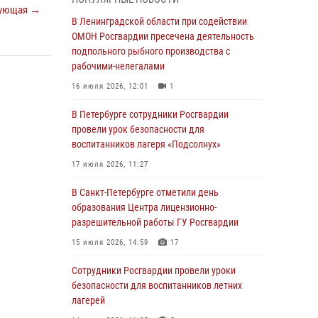
ующая →
В Красносельском районе наряд Росгвардии
В Ленинградской области при содействии
задержал правонарушителя, угрожавшего 17-
ОМОН Росгвардии пресечена деятельность
летнему подростку травматическим оружием
подпольного рыбного производства с
рабочими-нелегалами
06 августа 2026, 13:39
1
16 июля 2026, 12:01
1
В Центральном районе росгвардейцы
оперативно задержали хулигана,
В Петербурге сотрудники Росгвардии
стрелявшего из пускового устройства рядом
провели урок безопасности для
с жилыми домами
воспитанников лагеря «Подсолнух»
06 августа 2026, 11:36
3
1
17 июля 2026, 11:27
Сотрудники и военнослужащие Росгвардии
В Санкт-Петербурге отметили день
обеспечили правопорядок при проведении
образования Центра лицензионно-
матча "Зенит" - "Балтика"
разрешительной работы ГУ Росгвардии
06 августа 2026, 07:30
10
15 июля 2026, 14:59
17
В Выборгском районе наряд Росгвардии
Сотрудники Росгвардии провели уроки
обнаружил разыскиваемый преступный
безопасности для воспитанников летних
автотранспорт
лагерей