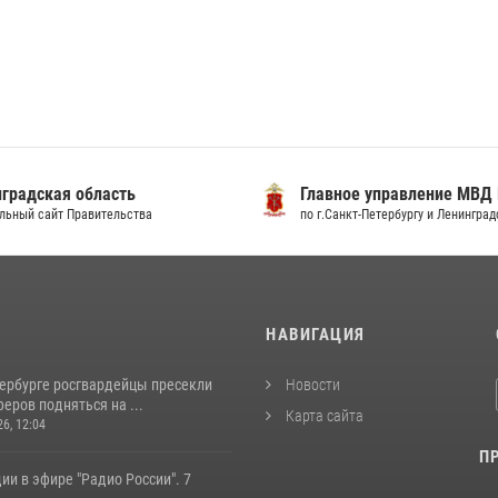
градская область
Главное управление МВД
льный сайт Правительства
по г.Санкт-Петербургу и Ленингра
И
НАВИГАЦИЯ
тербурге росгвардейцы пресекли
Новости
еров подняться на ...
Карта сайта
26, 12:04
П
ии в эфире "Радио России". 7