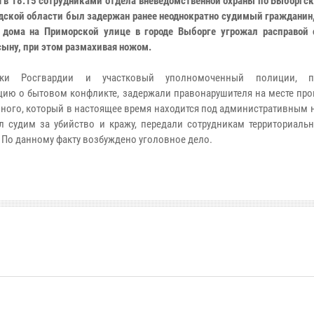
я в 18:15 сотрудниками отдела вневедомственной охраны по Выборгс
дской области был задержан ранее неоднократно судимый гражданин
 дома на Приморской улице в городе Выборге угрожал расправой 
сыну, при этом размахивая ножом.
ики Росгвардии и участковый уполномоченный полиции, п
ию о бытовом конфликте, задержали правонарушителя на месте про
ного, который в настоящее время находится под административным 
л судим за убийство и кражу, передали сотрудникам территориальн
 По данному факту возбуждено уголовное дело.