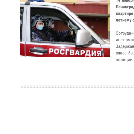
14 ноябр
Ленингра
квартире
летнему 
Сотрудн
информац
Задержан
ранее бы
полиции.