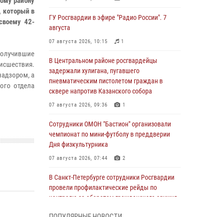
кому району
, который в
ГУ Росгвардии в эфире "Радио России". 7
своему 42-
августа
07 августа 2026, 10:15
1
олучившие
В Центральном районе росгвардейцы
исшествия.
задержали хулигана, пугавшего
надзором, а
пневматическим пистолетом граждан в
ого отдела
сквере напротив Казанского собора
07 августа 2026, 09:36
1
Сотрудники ОМОН "Бастион" организовали
чемпионат по мини-футболу в преддверии
Дня физкультурника
07 августа 2026, 07:44
2
В Санкт-Петербурге сотрудники Росгвардии
провели профилактические рейды по
контролю за оборотом гражданского оружия
07 августа 2026, 06:15
3
ПОПУЛЯРНЫЕ НОВОСТИ