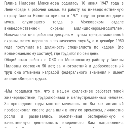
Галина Ниловна Максимова родилась 10 июня 1947 года в
Ленинграде в рабочей семье. На работу во вневедомственную
охрану Галина Ниловна пришла в 1971 году по рекомендации
мужа, служившего тогда в Московском отделе
вневедомственной охраны милиционером-водителем.
Изначально она работала дежурным пульта централизованной
охраны, затем перешла в техническую службу, а в декабре 1980
года поступила на должность специалиста по кадрам (по
вольнонаемному составу), где трудится по сей день.
Общий стаж работы в ОВО по Московскому району у Галины
Ниловны составил 50 лет; за многолетний и добросовестный
труд она отмечена наградой федерального значения и имеет
звание «Ветеран труда».
«Мы гордимся тем, что в нашем коллективе работает такой
жизнерадостный, трудолюбивый и целеустремленный человек.
За прошедшие годы многое менялось, но Вы как истинный
профессионал своего дела шли в ногу со временем, личностно
росли и развивались, обеспечивая бесперебойную и
качественную деятельность вверенного Вам направления.