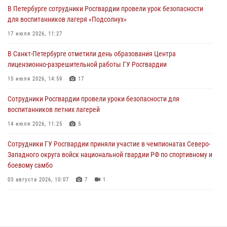
В Петербурге сотрудники Росгвардии провели урок безопасности
Сотрудники и военнослужащие Росгвардии обеспечили
для воспитанников лагеря «Подсолнух»
правопорядок при проведении матча "Зенит" - "Балтика"
17 июля 2026, 11:27
06 августа 2026, 07:30
10
В Санкт-Петербурге отметили день образования Центра
В Выборгском районе наряд Росгвардии обнаружил
лицензионно-разрешительной работы ГУ Росгвардии
разыскиваемый преступный автотранспорт
15 июля 2026, 14:59
17
05 августа 2026, 12:25
2
Сотрудники Росгвардии провели уроки безопасности для
Петербургские росгвардейцы обнаружили объявленный в розыск
воспитанников летних лагерей
автомобиль, ранее использовавшийся при совершении кражи в
Ленобласти
14 июля 2026, 11:25
5
04 августа 2026, 14:05
Сотрудники ГУ Росгвардии приняли участие в чемпионатах Северо-
Западного округа войск национальной гвардии РФ по спортивному и
боевому самбо
03 августа 2026, 10:07
7
1
В Центральном районе наряд Росгвардии задержал рецидивиста,
ограбившего прохожего
17 июля 2026, 11:35
2