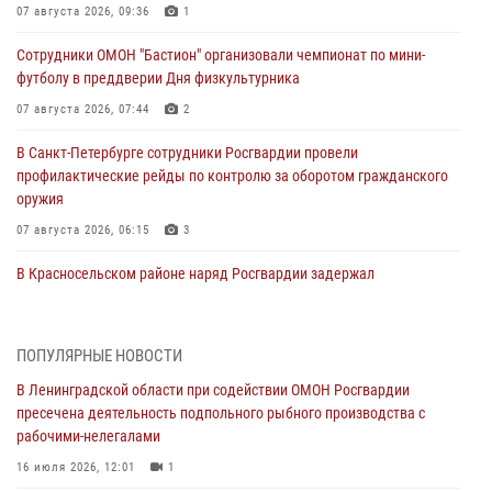
07 августа 2026, 09:36
1
Сотрудники ОМОН "Бастион" организовали чемпионат по мини-
футболу в преддверии Дня физкультурника
07 августа 2026, 07:44
2
В Санкт-Петербурге сотрудники Росгвардии провели
профилактические рейды по контролю за оборотом гражданского
оружия
07 августа 2026, 06:15
3
В Красносельском районе наряд Росгвардии задержал
правонарушителя, угрожавшего 17-летнему подростку
травматическим оружием
06 августа 2026, 13:39
1
ПОПУЛЯРНЫЕ НОВОСТИ
В Ленинградской области при содействии ОМОН Росгвардии
В Центральном районе росгвардейцы оперативно задержали
пресечена деятельность подпольного рыбного производства с
хулигана, стрелявшего из пускового устройства рядом с жилыми
рабочими-нелегалами
домами
16 июля 2026, 12:01
1
06 августа 2026, 11:36
3
1