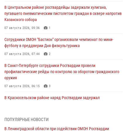
В Центральном районе росгвардейцы задержали хулигана,
пугавшего пневматическим пистолетом граждан в сквере напротив
Казанского собора
07 августа 2026, 09:36
1
Сотрудники ОМОН "Бастион" организовали чемпионат по мини-
футболу в преддверии Дня физкультурника
07 августа 2026, 07:44
2
В Санкт-Петербурге сотрудники Росгвардии провели
профилактические рейды по контролю за оборотом гражданского
оружия
07 августа 2026, 06:15
3
В Красносельском районе наряд Росгвардии задержал
правонарушителя, угрожавшего 17-летнему подростку
травматическим оружием
06 августа 2026, 13:39
1
ПОПУЛЯРНЫЕ НОВОСТИ
В Ленинградской области при содействии ОМОН Росгвардии
В Центральном районе росгвардейцы оперативно задержали