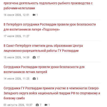
пресечена деятельность подпольного рыбного производства с
хулигана, стрелявшего из пускового устройства рядом с жилыми
рабочими-нелегалами
домами
16 июля 2026, 12:01
1
06 августа 2026, 11:36
3
1
В Петербурге сотрудники Росгвардии провели урок безопасности
Сотрудники и военнослужащие Росгвардии обеспечили
для воспитанников лагеря «Подсолнух»
правопорядок при проведении матча "Зенит" - "Балтика"
17 июля 2026, 11:27
06 августа 2026, 07:30
10
В Санкт-Петербурге отметили день образования Центра
В Выборгском районе наряд Росгвардии обнаружил
лицензионно-разрешительной работы ГУ Росгвардии
разыскиваемый преступный автотранспорт
15 июля 2026, 14:59
17
05 августа 2026, 12:25
2
Сотрудники Росгвардии провели уроки безопасности для
Петербургские росгвардейцы обнаружили объявленный в розыск
воспитанников летних лагерей
автомобиль, ранее использовавшийся при совершении кражи в
Ленобласти
14 июля 2026, 11:25
5
04 августа 2026, 14:05
Сотрудники ГУ Росгвардии приняли участие в чемпионатах Северо-
Западного округа войск национальной гвардии РФ по спортивному и
боевому самбо
03 августа 2026, 10:07
7
1