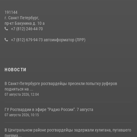
на III Международном петербургском цифровом форуме
19 июля 2026, 09:24
2
191144
г. Санкт Петербург,
В Ленобласти сотрудники Росгвардии провели встречу с
пр-кт Бакунина д. 10 а
воспитанниками детского клуба «Умные каникулы»
+7 (812) 246-44-70
16 июля 2026, 10:58
2
+7 (812) 679-94-73 автоинформатор (ЛРР)
НОВОСТИ
В Санкт-Петербурге росгвардейцы пресекли попытку руферов
подняться на ...
07 августа 2026, 12:04
ГУ Росгвардии в эфире "Радио России". 7 августа
07 августа 2026, 10:15
В Центральном районе росгвардейцы задержали хулигана, пугавшего
пневма...