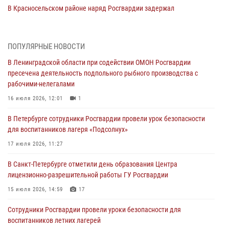
В Красносельском районе наряд Росгвардии задержал
правонарушителя, угрожавшего 17-летнему подростку
травматическим оружием
06 августа 2026, 13:39
1
ПОПУЛЯРНЫЕ НОВОСТИ
В Ленинградской области при содействии ОМОН Росгвардии
В Центральном районе росгвардейцы оперативно задержали
пресечена деятельность подпольного рыбного производства с
хулигана, стрелявшего из пускового устройства рядом с жилыми
рабочими-нелегалами
домами
16 июля 2026, 12:01
1
06 августа 2026, 11:36
3
1
В Петербурге сотрудники Росгвардии провели урок безопасности
Сотрудники и военнослужащие Росгвардии обеспечили
для воспитанников лагеря «Подсолнух»
правопорядок при проведении матча "Зенит" - "Балтика"
17 июля 2026, 11:27
06 августа 2026, 07:30
10
В Санкт-Петербурге отметили день образования Центра
В Выборгском районе наряд Росгвардии обнаружил
лицензионно-разрешительной работы ГУ Росгвардии
разыскиваемый преступный автотранспорт
15 июля 2026, 14:59
17
05 августа 2026, 12:25
2
Сотрудники Росгвардии провели уроки безопасности для
Петербургские росгвардейцы обнаружили объявленный в розыск
воспитанников летних лагерей
автомобиль, ранее использовавшийся при совершении кражи в