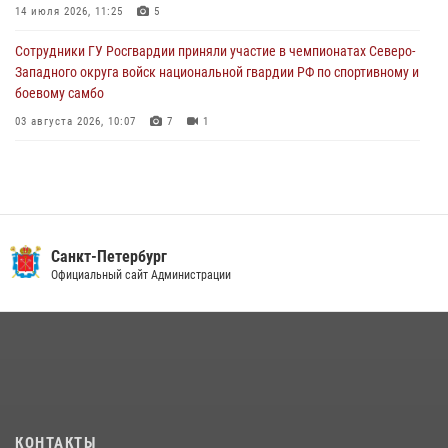
Ленобласти
14 июля 2026, 11:25
5
04 августа 2026, 14:05
Сотрудники ГУ Росгвардии приняли участие в чемпионатах Северо-
Западного округа войск национальной гвардии РФ по спортивному и
боевому самбо
03 августа 2026, 10:07
7
1
В Центральном районе наряд Росгвардии задержал рецидивиста,
ограбившего прохожего
17 июля 2026, 11:35
2
В Красногвардейском районе росгвардейцы задержали хулигана,
Санкт-Петербург
угрожавшего мужчине пневматическим пистолетом
Официальный сайт Администрации
16 июля 2026, 15:25
В Калининском районе сотрудники Росгвардии задержали
правонарушителя, избившего посетителя бара
15 июля 2026, 10:50
Представитель Росгвардии принял участие в работе круглого стола
КОНТАКТЫ