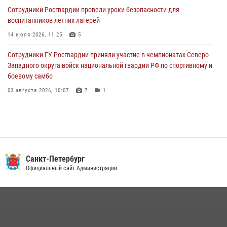
03 августа 2026, 10:15
1
Сотрудники Росгвардии провели уроки безопасности для
воспитанников летних лагерей
Сотрудники ГУ Росгвардии приняли участие в чемпионатах Северо-
Западного округа войск национальной гвардии РФ по спортивному и
14 июля 2026, 11:25
5
боевому самбо
Сотрудники ГУ Росгвардии приняли участие в чемпионатах Северо-
03 августа 2026, 10:07
7
1
Западного округа войск национальной гвардии РФ по спортивному и
боевому самбо
03 августа 2026, 10:07
7
1
В Центральном районе наряд Росгвардии задержал рецидивиста,
ограбившего прохожего
17 июля 2026, 11:35
2
В Красногвардейском районе росгвардейцы задержали хулигана,
Санкт-Петербург
угрожавшего мужчине пневматическим пистолетом
Официальный сайт Администрации
16 июля 2026, 15:25
В Калининском районе сотрудники Росгвардии задержали
правонарушителя, избившего посетителя бара
15 июля 2026, 10:50