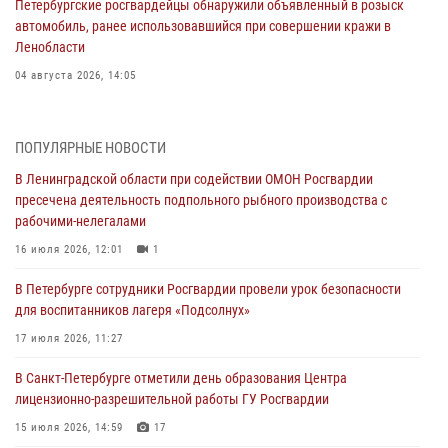
Петербургские росгвардейцы обнаружили объявленный в розыск
автомобиль, ранее использовавшийся при совершении кражи в
Ленобласти
04 августа 2026, 14:05
В Зеленогорске сотрудники Росгвардии, став очевидцами
серьезного ДТП, вызвали на место происшествия спасателей, а
ПОПУЛЯРНЫЕ НОВОСТИ
также оказали доврачебную помощь пострадавшим
В Ленинградской области при содействии ОМОН Росгвардии
03 августа 2026, 14:15
3
1
пресечена деятельность подпольного рыбного производства с
рабочими-нелегалами
Росгвардейцы приняли участие в Большом семейном фестивале
16 июля 2026, 12:01
1
03 августа 2026, 13:26
5
В Петербурге сотрудники Росгвардии провели урок безопасности
В Ленинградской области сотрудники Росгвардии обнаружили
для воспитанников лагеря «Подсолнух»
пропавшего мальчика с нарушением слуха и помогли ему вернуться
домой
17 июля 2026, 11:27
03 августа 2026, 11:51
В Санкт-Петербурге отметили день образования Центра
лицензионно-разрешительной работы ГУ Росгвардии
В Санкт-Петербурге при содействии СОБР Росгвардии задержаны
подозреваемые в мошеннических действиях
15 июля 2026, 14:59
17