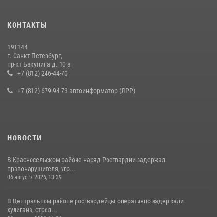
Представитель Росгвардии принял участие в работе круглого стола
КОНТАКТЫ
на III Международном петербургском цифровом форуме
19 июля 2026, 09:24
2
191144
г. Санкт Петербург,
В Ленобласти сотрудники Росгвардии провели встречу с
пр-кт Бакунина д. 10 а
воспитанниками детского клуба «Умные каникулы»
+7 (812) 246-44-70
16 июля 2026, 10:58
2
+7 (812) 679-94-73 автоинформатор (ЛРР)
НОВОСТИ
В Красносельском районе наряд Росгвардии задержал
правонарушителя, угр...
06 августа 2026, 13:39
В Центральном районе росгвардейцы оперативно задержали
хулигана, стрел...