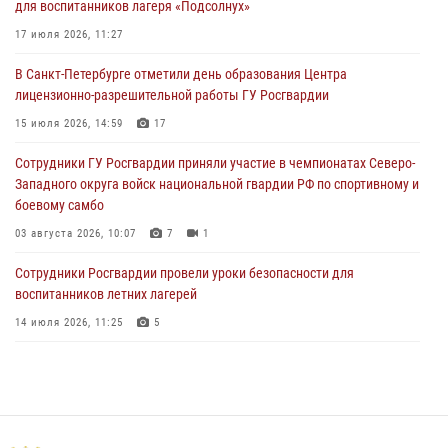
для воспитанников лагеря «Подсолнух»
правопорядок при проведении матча "Зенит" - "Балтика"
17 июля 2026, 11:27
06 августа 2026, 07:30
10
В Санкт-Петербурге отметили день образования Центра
В Выборгском районе наряд Росгвардии обнаружил
лицензионно-разрешительной работы ГУ Росгвардии
разыскиваемый преступный автотранспорт
15 июля 2026, 14:59
17
05 августа 2026, 12:25
2
Сотрудники ГУ Росгвардии приняли участие в чемпионатах Северо-
Петербургские росгвардейцы обнаружили объявленный в розыск
Западного округа войск национальной гвардии РФ по спортивному и
автомобиль, ранее использовавшийся при совершении кражи в
боевому самбо
Ленобласти
03 августа 2026, 10:07
7
1
04 августа 2026, 14:05
Сотрудники Росгвардии провели уроки безопасности для
воспитанников летних лагерей
14 июля 2026, 11:25
5
В Центральном районе наряд Росгвардии задержал рецидивиста,
ограбившего прохожего
17 июля 2026, 11:35
2