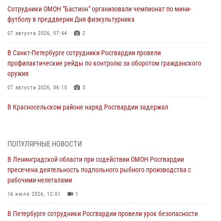
Сотрудники ОМОН "Бастион" организовали чемпионат по мини-
футболу в преддверии Дня физкультурника
07 августа 2026, 07:44
2
В Санкт-Петербурге сотрудники Росгвардии провели
профилактические рейды по контролю за оборотом гражданского
оружия
07 августа 2026, 06:15
3
В Красносельском районе наряд Росгвардии задержал
правонарушителя, угрожавшего 17-летнему подростку
травматическим оружием
06 августа 2026, 13:39
1
ПОПУЛЯРНЫЕ НОВОСТИ
В Ленинградской области при содействии ОМОН Росгвардии
В Центральном районе росгвардейцы оперативно задержали
пресечена деятельность подпольного рыбного производства с
хулигана, стрелявшего из пускового устройства рядом с жилыми
рабочими-нелегалами
домами
16 июля 2026, 12:01
1
06 августа 2026, 11:36
3
1
В Петербурге сотрудники Росгвардии провели урок безопасности
Сотрудники и военнослужащие Росгвардии обеспечили