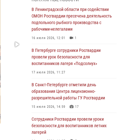
05 августа 2026, 12:25
2
В Ленинградской области при содействии
Петербургские росгвардейцы обнаружили
ОМОН Росгвардии пресечена деятельность
объявленный в розыск автомобиль, ранее
подпольного рыбного производства с
использовавшийся при совершении кражи в
рабочими-нелегалами
Ленобласти
16 июля 2026, 12:01
1
04 августа 2026, 14:05
В Петербурге сотрудники Росгвардии
В Зеленогорске сотрудники Росгвардии, став
провели урок безопасности для
очевидцами серьезного ДТП, вызвали на
воспитанников лагеря «Подсолнух»
место происшествия спасателей, а также
17 июля 2026, 11:27
оказали доврачебную помощь
пострадавшим
В Санкт-Петербурге отметили день
образования Центра лицензионно-
03 августа 2026, 14:15
3
1
разрешительной работы ГУ Росгвардии
Росгвардейцы приняли участие в Большом
15 июля 2026, 14:59
17
семейном фестивале
Сотрудники Росгвардии провели уроки
03 августа 2026, 13:26
5
безопасности для воспитанников летних
В Ленинградской области сотрудники
лагерей
Росгвардии обнаружили пропавшего