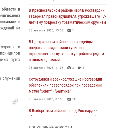
й области и
В Красносельском районе наряд Росгвардии
лигиозных
задержал правонарушителя, угрожавшего 17-
ссказали о
летнему подростку травматическим оружием
еждений на
06 августа 2026, 13:39
1
В Центральном районе росгвардейцы
 охраны о
оперативно задержали хулигана,
 принципов
стрелявшего из пускового устройства рядом
вных путях
с жилыми домами
06 августа 2026, 11:36
3
1
в служении
Сотрудники и военнослужащие Росгвардии
обеспечили правопорядок при проведении
матча "Зенит" - "Балтика"
06 августа 2026, 07:30
10
В Выборгском районе наряд Росгвардии
обнаружил разыскиваемый преступный
автотранспорт
ПОПУЛЯРНЫЕ НОВОСТИ