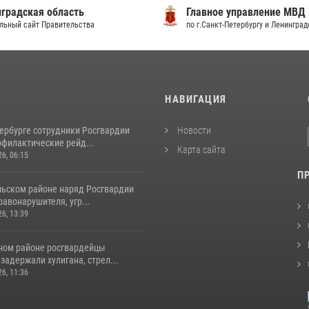
градская область
Главное управление МВД
льный сайт Правительства
по г.Санкт-Петербургу и Ленингра
И
НАВИГАЦИЯ
тербурге сотрудники Росгвардии
Новости
офилактические рейд...
Карта сайта
26, 06:15
П
льском районе наряд Росгвардии
авонарушителя, угр...
26, 13:39
ном районе росгвардейцы
задержали хулигана, стрел...
26, 11:36