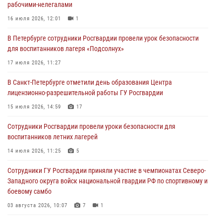
рабочими-нелегалами
боевому самбо
16 июля 2026, 12:01
1
03 августа 2026, 10:07
7
1
В Петербурге сотрудники Росгвардии провели урок безопасности
В Ленобласти сотрудники ОМОН Росгвардии оказали содействие
для воспитанников лагеря «Подсолнух»
полиции в проведении профилактического мероприятия
17 июля 2026, 11:27
03 августа 2026, 09:16
5
В Санкт-Петербурге отметили день образования Центра
В Петербурге сотрудники Росгвардии обеспечили правопорядок в
лицензионно-разрешительной работы ГУ Росгвардии
День Воздушно-десантных войск
15 июля 2026, 14:59
17
02 августа 2026, 19:30
10
Сотрудники Росгвардии провели уроки безопасности для
Сотрудники Росгвардии на Пушкинской улице задержали двух
воспитанников летних лагерей
граждан, подозреваемых в попытке поджога одного из баров в
центре города
14 июля 2026, 11:25
5
02 августа 2026, 11:39
3
Сотрудники ГУ Росгвардии приняли участие в чемпионатах Северо-
Западного округа войск национальной гвардии РФ по спортивному и
боевому самбо
03 августа 2026, 10:07
7
1