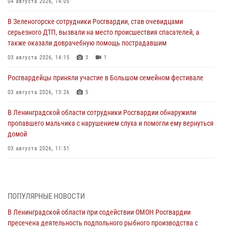
04 августа 2026, 14:05
В Зеленогорске сотрудники Росгвардии, став очевидцами
серьезного ДТП, вызвали на место происшествия спасателей, а
также оказали доврачебную помощь пострадавшим
03 августа 2026, 14:15
3
1
Росгвардейцы приняли участие в Большом семейном фестивале
03 августа 2026, 13:26
5
В Ленинградской области сотрудники Росгвардии обнаружили
пропавшего мальчика с нарушением слуха и помогли ему вернуться
домой
03 августа 2026, 11:51
В Санкт-Петербурге при содействии СОБР Росгвардии задержаны
подозреваемые в мошеннических действиях
03 августа 2026, 10:15
1
ПОПУЛЯРНЫЕ НОВОСТИ
В Ленинградской области при содействии ОМОН Росгвардии
Сотрудники ГУ Росгвардии приняли участие в чемпионатах Северо-
пресечена деятельность подпольного рыбного производства с
Западного округа войск национальной гвардии РФ по спортивному и