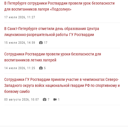
В Петербурге сотрудники Росгвардии провели урок безопасности
В Ленинградской области сотрудники Росгвардии обнаружили
для воспитанников лагеря «Подсолнух»
пропавшего мальчика с нарушением слуха и помогли ему вернуться
домой
17 июля 2026, 11:27
03 августа 2026, 11:51
В Санкт-Петербурге отметили день образования Центра
лицензионно-разрешительной работы ГУ Росгвардии
В Санкт-Петербурге при содействии СОБР Росгвардии задержаны
подозреваемые в мошеннических действиях
15 июля 2026, 14:59
17
03 августа 2026, 10:15
1
Сотрудники Росгвардии провели уроки безопасности для
воспитанников летних лагерей
Сотрудники ГУ Росгвардии приняли участие в чемпионатах Северо-
Западного округа войск национальной гвардии РФ по спортивному и
14 июля 2026, 11:25
5
боевому самбо
Сотрудники ГУ Росгвардии приняли участие в чемпионатах Северо-
03 августа 2026, 10:07
7
1
Западного округа войск национальной гвардии РФ по спортивному и
боевому самбо
03 августа 2026, 10:07
7
1
В Центральном районе наряд Росгвардии задержал рецидивиста,
ограбившего прохожего
17 июля 2026, 11:35
2