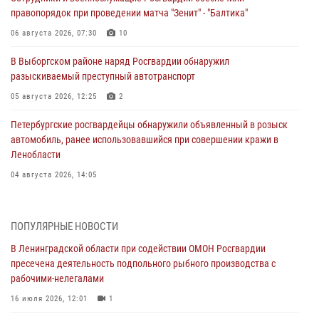
правопорядок при проведении матча "Зенит" - "Балтика"
06 августа 2026, 07:30
10
В Выборгском районе наряд Росгвардии обнаружил
разыскиваемый преступный автотранспорт
05 августа 2026, 12:25
2
Петербургские росгвардейцы обнаружили объявленный в розыск
автомобиль, ранее использовавшийся при совершении кражи в
Ленобласти
04 августа 2026, 14:05
В Зеленогорске сотрудники Росгвардии, став очевидцами
серьезного ДТП, вызвали на место происшествия спасателей, а
ПОПУЛЯРНЫЕ НОВОСТИ
также оказали доврачебную помощь пострадавшим
В Ленинградской области при содействии ОМОН Росгвардии
03 августа 2026, 14:15
3
1
пресечена деятельность подпольного рыбного производства с
рабочими-нелегалами
Росгвардейцы приняли участие в Большом семейном фестивале
16 июля 2026, 12:01
1
03 августа 2026, 13:26
5