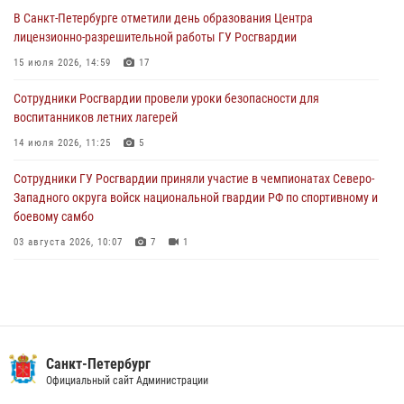
В Санкт-Петербурге отметили день образования Центра
В Выборгском районе наряд Росгвардии обнаружил
лицензионно-разрешительной работы ГУ Росгвардии
разыскиваемый преступный автотранспорт
15 июля 2026, 14:59
17
05 августа 2026, 12:25
2
Сотрудники Росгвардии провели уроки безопасности для
Петербургские росгвардейцы обнаружили объявленный в розыск
воспитанников летних лагерей
автомобиль, ранее использовавшийся при совершении кражи в
Ленобласти
14 июля 2026, 11:25
5
04 августа 2026, 14:05
Сотрудники ГУ Росгвардии приняли участие в чемпионатах Северо-
Западного округа войск национальной гвардии РФ по спортивному и
боевому самбо
03 августа 2026, 10:07
7
1
В Центральном районе наряд Росгвардии задержал рецидивиста,
ограбившего прохожего
17 июля 2026, 11:35
2
В Красногвардейском районе росгвардейцы задержали хулигана,
Санкт-Петербург
угрожавшего мужчине пневматическим пистолетом
Официальный сайт Администрации
16 июля 2026, 15:25