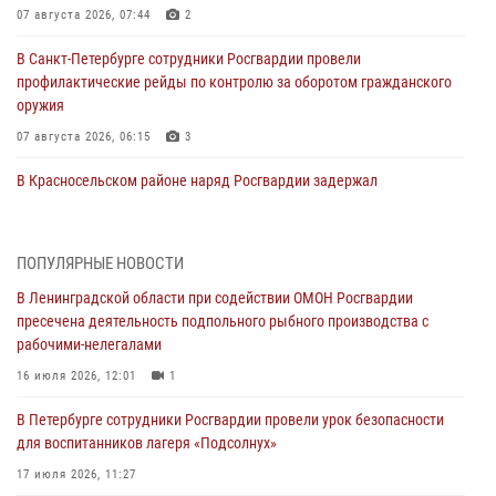
07 августа 2026, 07:44
2
В Санкт-Петербурге сотрудники Росгвардии провели
профилактические рейды по контролю за оборотом гражданского
оружия
07 августа 2026, 06:15
3
В Красносельском районе наряд Росгвардии задержал
правонарушителя, угрожавшего 17-летнему подростку
травматическим оружием
06 августа 2026, 13:39
1
ПОПУЛЯРНЫЕ НОВОСТИ
В Ленинградской области при содействии ОМОН Росгвардии
В Центральном районе росгвардейцы оперативно задержали
пресечена деятельность подпольного рыбного производства с
хулигана, стрелявшего из пускового устройства рядом с жилыми
рабочими-нелегалами
домами
16 июля 2026, 12:01
1
06 августа 2026, 11:36
3
1
В Петербурге сотрудники Росгвардии провели урок безопасности
Сотрудники и военнослужащие Росгвардии обеспечили
для воспитанников лагеря «Подсолнух»
правопорядок при проведении матча "Зенит" - "Балтика"
17 июля 2026, 11:27
06 августа 2026, 07:30
10