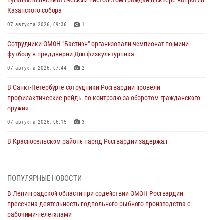
пугавшего пневматическим пистолетом граждан в сквере напротив
Казанского собора
07 августа 2026, 09:36
1
Сотрудники ОМОН "Бастион" организовали чемпионат по мини-
футболу в преддверии Дня физкультурника
07 августа 2026, 07:44
2
В Санкт-Петербурге сотрудники Росгвардии провели
профилактические рейды по контролю за оборотом гражданского
оружия
07 августа 2026, 06:15
3
В Красносельском районе наряд Росгвардии задержал
правонарушителя, угрожавшего 17-летнему подростку
травматическим оружием
06 августа 2026, 13:39
1
ПОПУЛЯРНЫЕ НОВОСТИ
В Ленинградской области при содействии ОМОН Росгвардии
В Центральном районе росгвардейцы оперативно задержали
пресечена деятельность подпольного рыбного производства с
хулигана, стрелявшего из пускового устройства рядом с жилыми
рабочими-нелегалами
домами