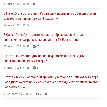
16 июля 2026, 12:01
1
06 августа 2026, 11:36
3
1
В Петербурге сотрудники Росгвардии провели урок безопасности
Сотрудники и военнослужащие Росгвардии обеспечили
для воспитанников лагеря «Подсолнух»
правопорядок при проведении матча "Зенит" - "Балтика"
17 июля 2026, 11:27
06 августа 2026, 07:30
10
В Санкт-Петербурге отметили день образования Центра
В Выборгском районе наряд Росгвардии обнаружил
лицензионно-разрешительной работы ГУ Росгвардии
разыскиваемый преступный автотранспорт
15 июля 2026, 14:59
17
05 августа 2026, 12:25
2
Сотрудники Росгвардии провели уроки безопасности для
Петербургские росгвардейцы обнаружили объявленный в розыск
воспитанников летних лагерей
автомобиль, ранее использовавшийся при совершении кражи в
Ленобласти
14 июля 2026, 11:25
5
04 августа 2026, 14:05
Сотрудники ГУ Росгвардии приняли участие в чемпионатах Северо-
Западного округа войск национальной гвардии РФ по спортивному и
боевому самбо
03 августа 2026, 10:07
7
1
В Центральном районе наряд Росгвардии задержал рецидивиста,