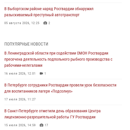
В Выборгском районе наряд Росгвардии обнаружил
разыскиваемый преступный автотранспорт
05 августа 2026, 12:25
2
Петербургские росгвардейцы обнаружили объявленный в розыск
автомобиль, ранее использовавшийся при совершении кражи в
ПОПУЛЯРНЫЕ НОВОСТИ
Ленобласти
В Ленинградской области при содействии ОМОН Росгвардии
04 августа 2026, 14:05
пресечена деятельность подпольного рыбного производства с
рабочими-нелегалами
В Зеленогорске сотрудники Росгвардии, став очевидцами
серьезного ДТП, вызвали на место происшествия спасателей, а
16 июля 2026, 12:01
1
также оказали доврачебную помощь пострадавшим
В Петербурге сотрудники Росгвардии провели урок безопасности
03 августа 2026, 14:15
3
1
для воспитанников лагеря «Подсолнух»
Росгвардейцы приняли участие в Большом семейном фестивале
17 июля 2026, 11:27
03 августа 2026, 13:26
5
В Санкт-Петербурге отметили день образования Центра
лицензионно-разрешительной работы ГУ Росгвардии
В Ленинградской области сотрудники Росгвардии обнаружили
пропавшего мальчика с нарушением слуха и помогли ему вернуться
15 июля 2026, 14:59
17