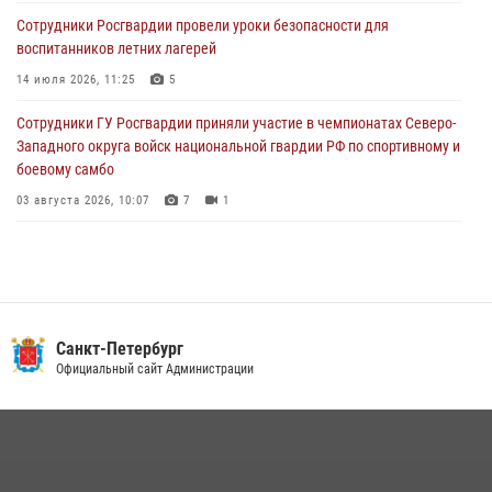
домой
Сотрудники Росгвардии провели уроки безопасности для
03 августа 2026, 11:51
воспитанников летних лагерей
В Санкт-Петербурге при содействии СОБР Росгвардии задержаны
14 июля 2026, 11:25
5
подозреваемые в мошеннических действиях
Сотрудники ГУ Росгвардии приняли участие в чемпионатах Северо-
03 августа 2026, 10:15
1
Западного округа войск национальной гвардии РФ по спортивному и
боевому самбо
03 августа 2026, 10:07
7
1
В Центральном районе наряд Росгвардии задержал рецидивиста,
ограбившего прохожего
17 июля 2026, 11:35
2
В Красногвардейском районе росгвардейцы задержали хулигана,
Санкт-Петербург
угрожавшего мужчине пневматическим пистолетом
Официальный сайт Администрации
16 июля 2026, 15:25
В Калининском районе сотрудники Росгвардии задержали
правонарушителя, избившего посетителя бара