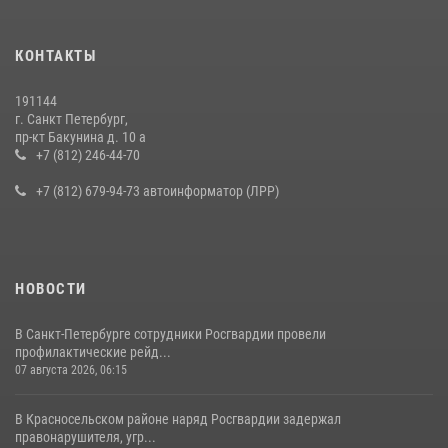
15 июля 2026, 10:50
Представитель Росгвардии принял участие в работе круглого стола
КОНТАКТЫ
на III Международном петербургском цифровом форуме
19 июля 2026, 09:24
2
191144
г. Санкт Петербург,
В Ленобласти сотрудники Росгвардии провели встречу с
пр-кт Бакунина д. 10 а
воспитанниками детского клуба «Умные каникулы»
+7 (812) 246-44-70
16 июля 2026, 10:58
2
+7 (812) 679-94-73 автоинформатор (ЛРР)
НОВОСТИ
В Санкт-Петербурге сотрудники Росгвардии провели
профилактические рейд...
07 августа 2026, 06:15
В Красносельском районе наряд Росгвардии задержал
правонарушителя, угр...