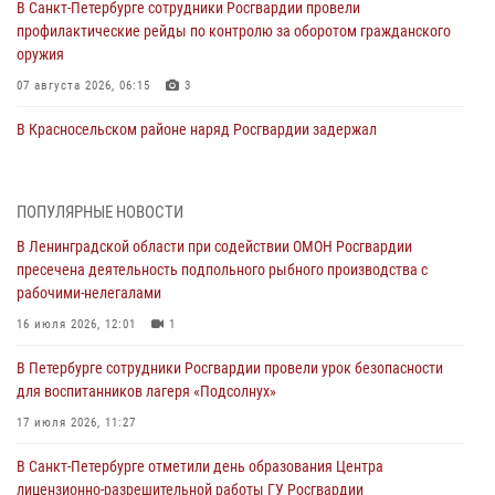
В Санкт-Петербурге сотрудники Росгвардии провели
профилактические рейды по контролю за оборотом гражданского
оружия
07 августа 2026, 06:15
3
В Красносельском районе наряд Росгвардии задержал
правонарушителя, угрожавшего 17-летнему подростку
травматическим оружием
06 августа 2026, 13:39
1
ПОПУЛЯРНЫЕ НОВОСТИ
В Ленинградской области при содействии ОМОН Росгвардии
В Центральном районе росгвардейцы оперативно задержали
пресечена деятельность подпольного рыбного производства с
хулигана, стрелявшего из пускового устройства рядом с жилыми
рабочими-нелегалами
домами
16 июля 2026, 12:01
1
06 августа 2026, 11:36
3
1
В Петербурге сотрудники Росгвардии провели урок безопасности
Сотрудники и военнослужащие Росгвардии обеспечили
для воспитанников лагеря «Подсолнух»
правопорядок при проведении матча "Зенит" - "Балтика"
17 июля 2026, 11:27
06 августа 2026, 07:30
10
В Санкт-Петербурге отметили день образования Центра
В Выборгском районе наряд Росгвардии обнаружил
лицензионно-разрешительной работы ГУ Росгвардии
разыскиваемый преступный автотранспорт