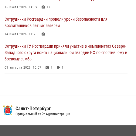
15 июля 2026, 14:59
17
05 августа 2026, 12:25
2
Сотрудники Росгвардии провели уроки безопасности для
Петербургские росгвардейцы обнаружили объявленный в розыск
воспитанников летних лагерей
автомобиль, ранее использовавшийся при совершении кражи в
Ленобласти
14 июля 2026, 11:25
5
04 августа 2026, 14:05
Сотрудники ГУ Росгвардии приняли участие в чемпионатах Северо-
Западного округа войск национальной гвардии РФ по спортивному и
боевому самбо
03 августа 2026, 10:07
7
1
В Центральном районе наряд Росгвардии задержал рецидивиста,
ограбившего прохожего
17 июля 2026, 11:35
2
В Красногвардейском районе росгвардейцы задержали хулигана,
Санкт-Петербург
угрожавшего мужчине пневматическим пистолетом
Официальный сайт Администрации
16 июля 2026, 15:25
В Калининском районе сотрудники Росгвардии задержали