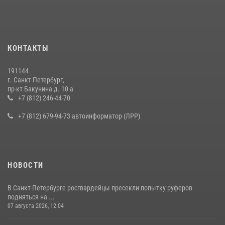
правонарушителя, избившего посетителя бара
15 июля 2026, 10:50
Представитель Росгвардии принял участие в работе круглого стола
КОНТАКТЫ
на III Международном петербургском цифровом форуме
19 июля 2026, 09:24
2
191144
г. Санкт Петербург,
В Ленобласти сотрудники Росгвардии провели встречу с
пр-кт Бакунина д. 10 а
воспитанниками детского клуба «Умные каникулы»
+7 (812) 246-44-70
16 июля 2026, 10:58
2
+7 (812) 679-94-73 автоинформатор (ЛРР)
НОВОСТИ
В Санкт-Петербурге росгвардейцы пресекли попытку руферов
подняться на ...
07 августа 2026, 12:04