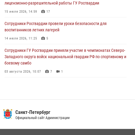
лицензионно-разрешительной работы ГУ Росгвардии
В Санкт-Петербурге при содействии СОБР Росгвардии задержаны
подозреваемые в мошеннических действиях
15 июля 2026, 14:59
17
03 августа 2026, 10:15
1
Сотрудники Росгвардии провели уроки безопасности для
воспитанников летних лагерей
Сотрудники ГУ Росгвардии приняли участие в чемпионатах Северо-
Западного округа войск национальной гвардии РФ по спортивному и
14 июля 2026, 11:25
5
боевому самбо
Сотрудники ГУ Росгвардии приняли участие в чемпионатах Северо-
03 августа 2026, 10:07
7
1
Западного округа войск национальной гвардии РФ по спортивному и
боевому самбо
03 августа 2026, 10:07
7
1
В Центральном районе наряд Росгвардии задержал рецидивиста,
ограбившего прохожего
17 июля 2026, 11:35
2
В Красногвардейском районе росгвардейцы задержали хулигана,
Санкт-Петербург
угрожавшего мужчине пневматическим пистолетом
Официальный сайт Администрации
16 июля 2026, 15:25