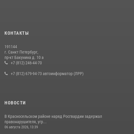
В Калининском районе сотрудники Росгвардии задержали
правонарушителя, избившего посетителя бара
15 июля 2026, 10:50
Представитель Росгвардии принял участие в работе круглого стола
КОНТАКТЫ
на III Международном петербургском цифровом форуме
19 июля 2026, 09:24
2
191144
г. Санкт Петербург,
В Ленобласти сотрудники Росгвардии провели встречу с
пр-кт Бакунина д. 10 а
воспитанниками детского клуба «Умные каникулы»
+7 (812) 246-44-70
16 июля 2026, 10:58
2
+7 (812) 679-94-73 автоинформатор (ЛРР)
НОВОСТИ
В Красносельском районе наряд Росгвардии задержал
правонарушителя, угр...
06 августа 2026, 13:39