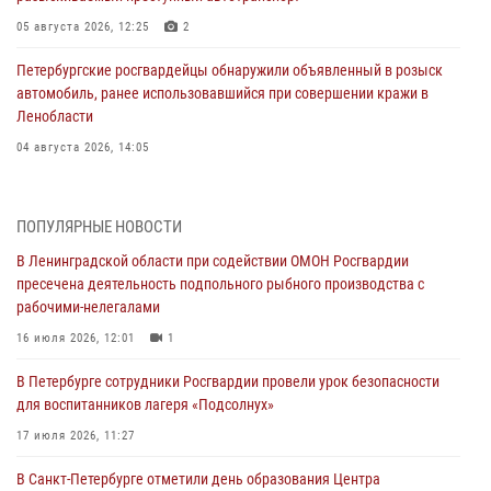
05 августа 2026, 12:25
2
Петербургские росгвардейцы обнаружили объявленный в розыск
автомобиль, ранее использовавшийся при совершении кражи в
Ленобласти
04 августа 2026, 14:05
В Зеленогорске сотрудники Росгвардии, став очевидцами
серьезного ДТП, вызвали на место происшествия спасателей, а
ПОПУЛЯРНЫЕ НОВОСТИ
также оказали доврачебную помощь пострадавшим
В Ленинградской области при содействии ОМОН Росгвардии
03 августа 2026, 14:15
3
1
пресечена деятельность подпольного рыбного производства с
рабочими-нелегалами
Росгвардейцы приняли участие в Большом семейном фестивале
16 июля 2026, 12:01
1
03 августа 2026, 13:26
5
В Петербурге сотрудники Росгвардии провели урок безопасности
В Ленинградской области сотрудники Росгвардии обнаружили
для воспитанников лагеря «Подсолнух»
пропавшего мальчика с нарушением слуха и помогли ему вернуться
домой
17 июля 2026, 11:27
03 августа 2026, 11:51
В Санкт-Петербурге отметили день образования Центра