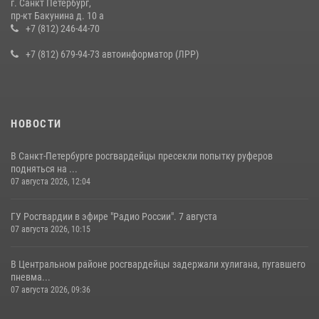
г. Санкт Петербург,
В Ленобласти сотрудники Росгвардии провели встречу с
пр-кт Бакунина д. 10 а
воспитанниками детского клуба «Умные каникулы»
+7 (812) 246-44-70
16 июля 2026, 10:58
2
+7 (812) 679-94-73 автоинформатор (ЛРР)
НОВОСТИ
В Санкт-Петербурге росгвардейцы пресекли попытку руферов
подняться на ...
07 августа 2026, 12:04
ГУ Росгвардии в эфире "Радио России". 7 августа
07 августа 2026, 10:15
В Центральном районе росгвардейцы задержали хулигана, пугавшего
пневма...
07 августа 2026, 09:36