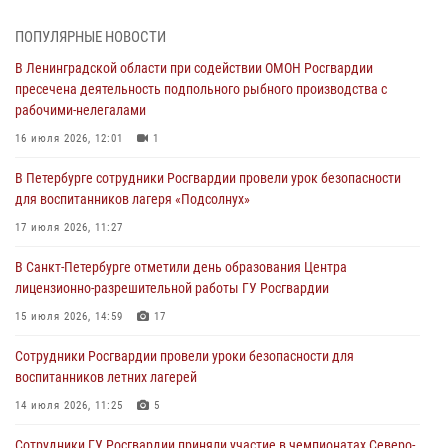
травматическим оружием
06 августа 2026, 13:39
1
ПОПУЛЯРНЫЕ НОВОСТИ
В Ленинградской области при содействии ОМОН Росгвардии
В Центральном районе росгвардейцы оперативно задержали
пресечена деятельность подпольного рыбного производства с
хулигана, стрелявшего из пускового устройства рядом с жилыми
рабочими-нелегалами
домами
16 июля 2026, 12:01
1
06 августа 2026, 11:36
3
1
В Петербурге сотрудники Росгвардии провели урок безопасности
Сотрудники и военнослужащие Росгвардии обеспечили
для воспитанников лагеря «Подсолнух»
правопорядок при проведении матча "Зенит" - "Балтика"
17 июля 2026, 11:27
06 августа 2026, 07:30
10
В Санкт-Петербурге отметили день образования Центра
В Выборгском районе наряд Росгвардии обнаружил
лицензионно-разрешительной работы ГУ Росгвардии
разыскиваемый преступный автотранспорт
15 июля 2026, 14:59
17
05 августа 2026, 12:25
2
Сотрудники Росгвардии провели уроки безопасности для
Петербургские росгвардейцы обнаружили объявленный в розыск
воспитанников летних лагерей
автомобиль, ранее использовавшийся при совершении кражи в
Ленобласти
14 июля 2026, 11:25
5
04 августа 2026, 14:05
Сотрудники ГУ Росгвардии приняли участие в чемпионатах Северо-