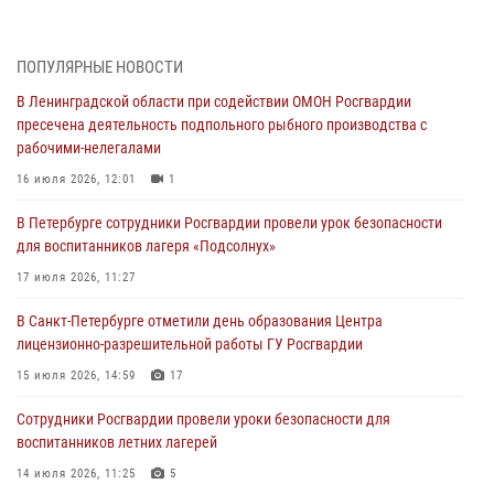
В Санкт-Петербурге при содействии СОБР Росгвардии задержаны
подозреваемые в мошеннических действиях
03 августа 2026, 10:15
1
ПОПУЛЯРНЫЕ НОВОСТИ
В Ленинградской области при содействии ОМОН Росгвардии
Сотрудники ГУ Росгвардии приняли участие в чемпионатах Северо-
пресечена деятельность подпольного рыбного производства с
Западного округа войск национальной гвардии РФ по спортивному и
рабочими-нелегалами
боевому самбо
16 июля 2026, 12:01
1
03 августа 2026, 10:07
7
1
В Петербурге сотрудники Росгвардии провели урок безопасности
В Ленобласти сотрудники ОМОН Росгвардии оказали содействие
для воспитанников лагеря «Подсолнух»
полиции в проведении профилактического мероприятия
17 июля 2026, 11:27
03 августа 2026, 09:16
5
В Санкт-Петербурге отметили день образования Центра
В Петербурге сотрудники Росгвардии обеспечили правопорядок в
лицензионно-разрешительной работы ГУ Росгвардии
День Воздушно-десантных войск
15 июля 2026, 14:59
17
02 августа 2026, 19:30
10
Сотрудники Росгвардии провели уроки безопасности для
Сотрудники Росгвардии на Пушкинской улице задержали двух
воспитанников летних лагерей
граждан, подозреваемых в попытке поджога одного из баров в
центре города
14 июля 2026, 11:25
5