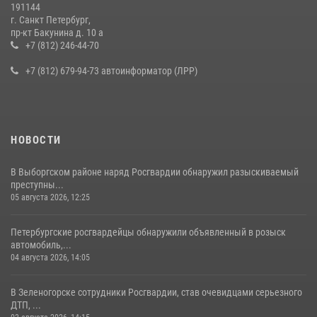
191144
г. Санкт Петербург,
В Ленобласти сотрудники Росгвардии провели встречу с
пр-кт Бакунина д. 10 а
воспитанниками детского клуба «Умные каникулы»
+7 (812) 246-44-70
16 июля 2026, 10:58
2
+7 (812) 679-94-73 автоинформатор (ЛРР)
НОВОСТИ
В Выборгском районе наряд Росгвардии обнаружил разыскиваемый
преступны...
05 августа 2026, 12:25
Петербургские росгвардейцы обнаружили объявленный в розыск
автомобиль,...
04 августа 2026, 14:05
В Зеленогорске сотрудники Росгвардии, став очевидцами серьезного
ДТП, ...