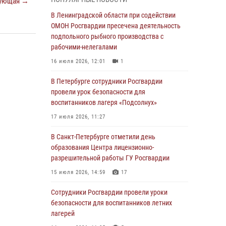
ующая →
05 августа 2026, 12:25
2
В Ленинградской области при содействии
Петербургские росгвардейцы обнаружили
ОМОН Росгвардии пресечена деятельность
объявленный в розыск автомобиль, ранее
подпольного рыбного производства с
использовавшийся при совершении кражи в
рабочими-нелегалами
Ленобласти
16 июля 2026, 12:01
1
04 августа 2026, 14:05
В Петербурге сотрудники Росгвардии
В Зеленогорске сотрудники Росгвардии, став
провели урок безопасности для
очевидцами серьезного ДТП, вызвали на
воспитанников лагеря «Подсолнух»
место происшествия спасателей, а также
17 июля 2026, 11:27
оказали доврачебную помощь
пострадавшим
В Санкт-Петербурге отметили день
образования Центра лицензионно-
03 августа 2026, 14:15
3
1
разрешительной работы ГУ Росгвардии
Росгвардейцы приняли участие в Большом
15 июля 2026, 14:59
17
семейном фестивале
Сотрудники Росгвардии провели уроки
03 августа 2026, 13:26
5
безопасности для воспитанников летних
В Ленинградской области сотрудники
лагерей
Росгвардии обнаружили пропавшего