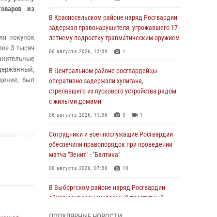
оваров из
В Красносельском районе наряд Росгвардии
задержал правонарушителя, угрожавшего 17-
ля покупок
летнему подростку травматическим оружием
лее 3 тысяч
06 августа 2026, 13:39
1
ранительные
держанный,
В Центральном районе росгвардейцы
щение, был
оперативно задержали хулигана,
стрелявшего из пускового устройства рядом
с жилыми домами
06 августа 2026, 11:36
3
1
Сотрудники и военнослужащие Росгвардии
обеспечили правопорядок при проведении
матча "Зенит" - "Балтика"
06 августа 2026, 07:30
10
В Выборгском районе наряд Росгвардии
обнаружил разыскиваемый преступный
автотранспорт
ПОПУЛЯРНЫЕ НОВОСТИ