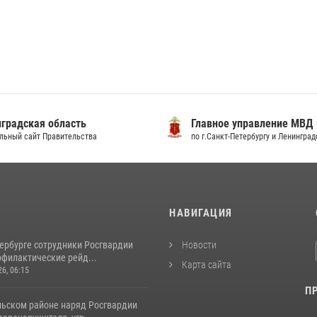
градская область
Главное управление МВД
льный сайт Правительства
по г.Санкт-Петербургу и Ленингра
И
НАВИГАЦИЯ
тербурге сотрудники Росгвардии
Новости
офилактические рейд...
Карта сайта
26, 06:15
П
льском районе наряд Росгвардии