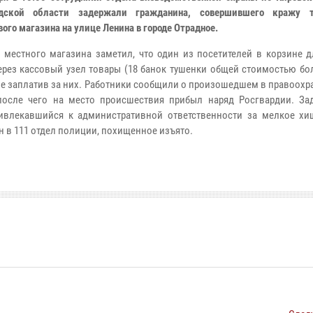
адской области задержали гражданина, совершившего кражу т
ого магазина на улице Ленина в городе Отрадное.
 местного магазина заметил, что один из посетителей в корзине д
ерез кассовый узел товары (18 банок тушенки общей стоимостью бо
 не заплатив за них. Работники сообщили о произошедшем в правоох
после чего на место происшествия прибыл наряд Росгвардии.
За
ивлекавшийся к административной ответственности за мелкое хи
н в 111 отдел полиции, похищенное изъято.