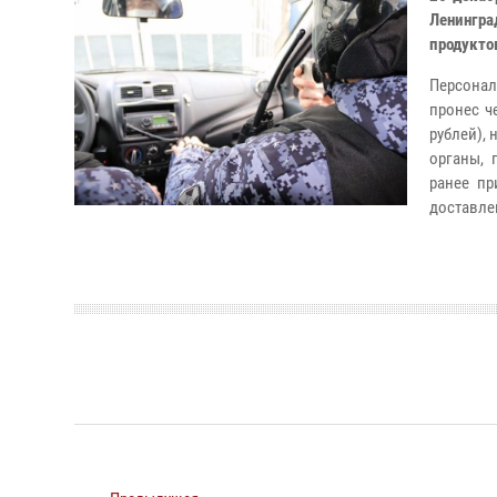
Ленингр
продуктов
Персонал
пронес ч
рублей),
органы, 
ранее пр
доставле