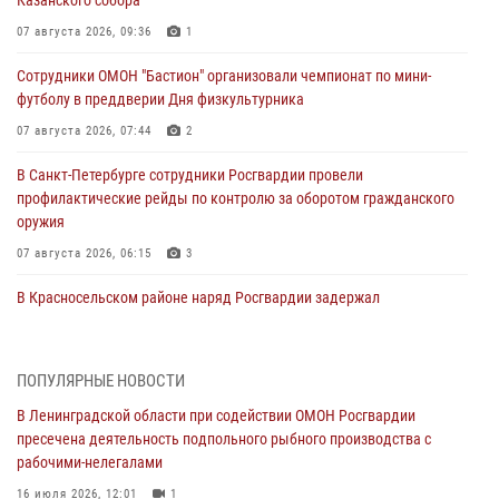
07 августа 2026, 09:36
1
Сотрудники ОМОН "Бастион" организовали чемпионат по мини-
футболу в преддверии Дня физкультурника
07 августа 2026, 07:44
2
В Санкт-Петербурге сотрудники Росгвардии провели
профилактические рейды по контролю за оборотом гражданского
оружия
07 августа 2026, 06:15
3
В Красносельском районе наряд Росгвардии задержал
правонарушителя, угрожавшего 17-летнему подростку
травматическим оружием
06 августа 2026, 13:39
1
ПОПУЛЯРНЫЕ НОВОСТИ
В Ленинградской области при содействии ОМОН Росгвардии
В Центральном районе росгвардейцы оперативно задержали
пресечена деятельность подпольного рыбного производства с
хулигана, стрелявшего из пускового устройства рядом с жилыми
рабочими-нелегалами
домами
16 июля 2026, 12:01
1
06 августа 2026, 11:36
3
1