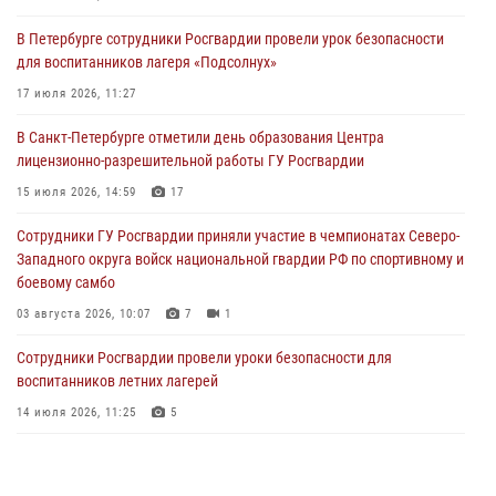
В Петербурге сотрудники Росгвардии провели урок безопасности
Сотрудники и военнослужащие Росгвардии обеспечили
для воспитанников лагеря «Подсолнух»
правопорядок при проведении матча "Зенит" - "Балтика"
17 июля 2026, 11:27
06 августа 2026, 07:30
10
В Санкт-Петербурге отметили день образования Центра
В Выборгском районе наряд Росгвардии обнаружил
лицензионно-разрешительной работы ГУ Росгвардии
разыскиваемый преступный автотранспорт
15 июля 2026, 14:59
17
05 августа 2026, 12:25
2
Сотрудники ГУ Росгвардии приняли участие в чемпионатах Северо-
Петербургские росгвардейцы обнаружили объявленный в розыск
Западного округа войск национальной гвардии РФ по спортивному и
автомобиль, ранее использовавшийся при совершении кражи в
боевому самбо
Ленобласти
03 августа 2026, 10:07
7
1
04 августа 2026, 14:05
Сотрудники Росгвардии провели уроки безопасности для
воспитанников летних лагерей
14 июля 2026, 11:25
5
В Центральном районе наряд Росгвардии задержал рецидивиста,
ограбившего прохожего