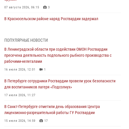
07 августа 2026, 06:15
3
В Красносельском районе наряд Росгвардии задержал
правонарушителя, угрожавшего 17-летнему подростку
травматическим оружием
06 августа 2026, 13:39
1
ПОПУЛЯРНЫЕ НОВОСТИ
В Ленинградской области при содействии ОМОН Росгвардии
В Центральном районе росгвардейцы оперативно задержали
пресечена деятельность подпольного рыбного производства с
хулигана, стрелявшего из пускового устройства рядом с жилыми
рабочими-нелегалами
домами
16 июля 2026, 12:01
1
06 августа 2026, 11:36
3
1
В Петербурге сотрудники Росгвардии провели урок безопасности
Сотрудники и военнослужащие Росгвардии обеспечили
для воспитанников лагеря «Подсолнух»
правопорядок при проведении матча "Зенит" - "Балтика"
17 июля 2026, 11:27
06 августа 2026, 07:30
10
В Санкт-Петербурге отметили день образования Центра
В Выборгском районе наряд Росгвардии обнаружил
лицензионно-разрешительной работы ГУ Росгвардии
разыскиваемый преступный автотранспорт
15 июля 2026, 14:59
17
05 августа 2026, 12:25
2