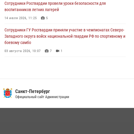
Сотрудники Росгвардии провели уроки безопасности для
Петербургские росгвардейцы обнаружили объявленный в розыск
воспитанников летних лагерей
автомобиль, ранее использовавшийся при совершении кражи в
Ленобласти
14 июля 2026, 11:25
5
04 августа 2026, 14:05
Сотрудники ГУ Росгвардии приняли участие в чемпионатах Северо-
Западного округа войск национальной гвардии РФ по спортивному и
боевому самбо
03 августа 2026, 10:07
7
1
В Центральном районе наряд Росгвардии задержал рецидивиста,
ограбившего прохожего
17 июля 2026, 11:35
2
В Красногвардейском районе росгвардейцы задержали хулигана,
Санкт-Петербург
угрожавшего мужчине пневматическим пистолетом
Официальный сайт Администрации
16 июля 2026, 15:25
В Калининском районе сотрудники Росгвардии задержали
правонарушителя, избившего посетителя бара
15 июля 2026, 10:50