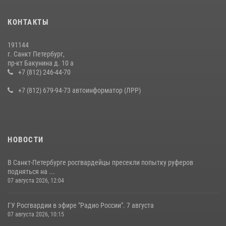
Представитель Росгвардии принял участие в работе круглого стола
КОНТАКТЫ
на III Международном петербургском цифровом форуме
19 июля 2026, 09:24
2
191144
г. Санкт Петербург,
В Ленобласти сотрудники Росгвардии провели встречу с
пр-кт Бакунина д. 10 а
воспитанниками детского клуба «Умные каникулы»
+7 (812) 246-44-70
16 июля 2026, 10:58
2
+7 (812) 679-94-73 автоинформатор (ЛРР)
НОВОСТИ
В Санкт-Петербурге росгвардейцы пресекли попытку руферов
подняться на ...
07 августа 2026, 12:04
ГУ Росгвардии в эфире "Радио России". 7 августа
07 августа 2026, 10:15