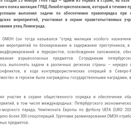
л создан 25 ноября 1988 года — одним из первых в стране, на базе
ного полка милиции ГУВД Леноблгорисполкомов, который в течение 
успешно выполнял задачи по обеспечению правопорядка при п
дских мероприятий, участвовал в охране правительственных уч
овании улиц Ленинграда.
и ОМОН (он тогда назывался "отряд милиции особого назначени
ие мероприятий по блокированию и задержанию преступников, в
андформирований и террористов, освобождение заложников, обн
живание взрывоопасных предметов.
Сотрудникам петербургс
ось выполнять задачи в различных регионах страны – нередко 
нфликтов, в ходе контртеррористических операций в Северо-
ужество и героизм были награждены государственными наградами, в
нял участие в охране общественного порядка и обеспечении об
риятий, в том числе международных: Петербургского экономическо
о-морского парада, Чемпионата Европы по футболу UEFA EURO 202
едено более 300 спецопераций. Группами разминирования ОМОН отраб
сных предметов.