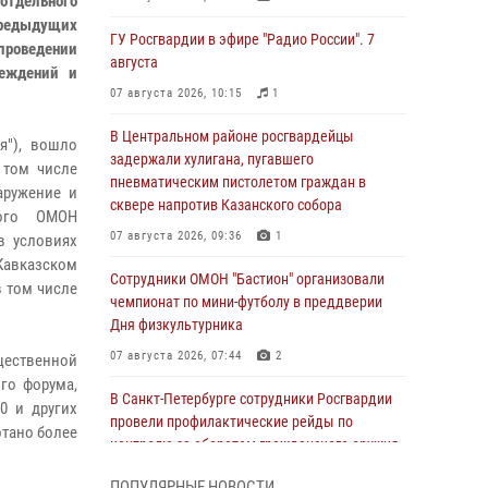
 отдельного
предыдущих
ГУ Росгвардии в эфире "Радио России". 7
роведении
августа
реждений и
07 августа 2026, 10:15
1
В Центральном районе росгвардейцы
я"), вошло
задержали хулигана, пугавшего
 том числе
пневматическим пистолетом граждан в
аружение и
сквере напротив Казанского собора
кого ОМОН
07 августа 2026, 09:36
1
в условиях
Кавказском
Сотрудники ОМОН "Бастион" организовали
 том числе
чемпионат по мини-футболу в преддверии
Дня физкультурника
07 августа 2026, 07:44
2
щественной
го форума,
В Санкт-Петербурге сотрудники Росгвардии
0 и других
провели профилактические рейды по
отано более
контролю за оборотом гражданского оружия
07 августа 2026, 06:15
3
ПОПУЛЯРНЫЕ НОВОСТИ