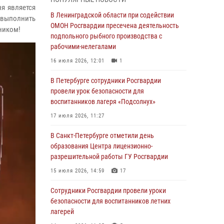
ня является
В Красносельском районе наряд Росгвардии
В Ленинградской области при содействии
 выполнить
задержал правонарушителя, угрожавшего 17-
ОМОН Росгвардии пресечена деятельность
ником!
летнему подростку травматическим оружием
подпольного рыбного производства с
рабочими-нелегалами
06 августа 2026, 13:39
1
16 июля 2026, 12:01
1
В Центральном районе росгвардейцы
оперативно задержали хулигана,
В Петербурге сотрудники Росгвардии
стрелявшего из пускового устройства рядом
провели урок безопасности для
с жилыми домами
воспитанников лагеря «Подсолнух»
06 августа 2026, 11:36
3
1
17 июля 2026, 11:27
Сотрудники и военнослужащие Росгвардии
В Санкт-Петербурге отметили день
обеспечили правопорядок при проведении
образования Центра лицензионно-
матча "Зенит" - "Балтика"
разрешительной работы ГУ Росгвардии
06 августа 2026, 07:30
10
15 июля 2026, 14:59
17
В Выборгском районе наряд Росгвардии
Сотрудники Росгвардии провели уроки
обнаружил разыскиваемый преступный
безопасности для воспитанников летних
автотранспорт
лагерей