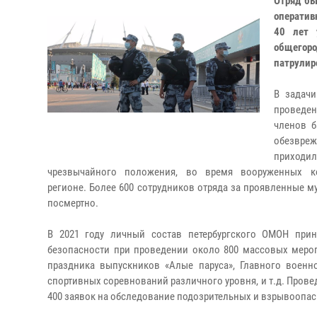
Отряд бы
оператив
40 лет 
общегоро
патрулир
В задач
проведен
членов б
обезвре
приходил
чрезвычайного положения, во время вооруженных ко
регионе.
Более 600 сотрудников отряда за проявленные м
посмертно.
В 2021 году личный состав петербургского ОМОН при
безопасности при проведении около 800 массовых мероп
праздника выпускников «Алые паруса», Главного военн
спортивных соревнований различного уровня, и т.д. Пров
400 заявок на обследование подозрительных и взрывоопа