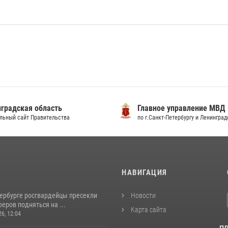
градская область
Главное управление МВД
льный сайт Правительства
по г.Санкт-Петербургу и Ленингра
И
НАВИГАЦИЯ
тербурге росгвардейцы пресекли
Новости
еров подняться на ...
Карта сайта
26, 12:04