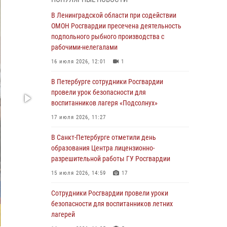
Ленобласти
В Ленинградской области при содействии
04 августа 2026, 14:05
ОМОН Росгвардии пресечена деятельность
В Зеленогорске сотрудники Росгвардии, став
подпольного рыбного производства с
очевидцами серьезного ДТП, вызвали на
рабочими-нелегалами
место происшествия спасателей, а также
16 июля 2026, 12:01
1
оказали доврачебную помощь
пострадавшим
В Петербурге сотрудники Росгвардии
провели урок безопасности для
03 августа 2026, 14:15
3
1
воспитанников лагеря «Подсолнух»
Росгвардейцы приняли участие в Большом
17 июля 2026, 11:27
семейном фестивале
В Санкт-Петербурге отметили день
03 августа 2026, 13:26
5
образования Центра лицензионно-
В Ленинградской области сотрудники
разрешительной работы ГУ Росгвардии
Росгвардии обнаружили пропавшего
15 июля 2026, 14:59
17
мальчика с нарушением слуха и помогли ему
вернуться домой
Сотрудники Росгвардии провели уроки
безопасности для воспитанников летних
03 августа 2026, 11:51
лагерей
В Санкт-Петербурге при содействии СОБР