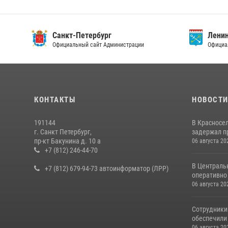
Санкт-Петербург
Ленин
Официальный сайт Администрации
Официа
КОНТАКТЫ
НОВОСТ
191144
В Красносе
г. Санкт Петербург,
задержал пр
пр-кт Бакунина д. 10 а
06 августа 20
+7 (812) 246-44-70
В Централь
+7 (812) 679-94-73 автоинформатор (ЛРР)
оперативно 
06 августа 20
Сотрудники
обеспечили 
06 августа 20