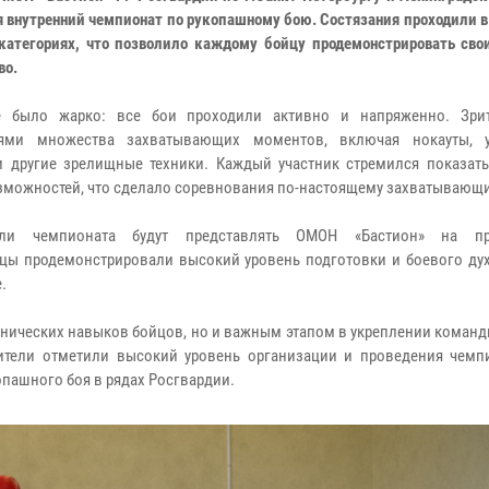
я внутренний чемпионат по рукопашному бою. Состязания проходили 
категориях, что позволило каждому бойцу продемонстрировать сво
во.
е было жарко: все бои проходили активно и напряженно. Зри
лями множества захватывающих моментов, включая нокауты, 
 другие зрелищные техники. Каждый участник стремился показат
зможностей, что сделало соревнования по-настоящему захватывающ
ели чемпионата будут представлять ОМОН «Бастион» на пр
цы продемонстрировали высокий уровень подготовки и боевого духа
.
хнических навыков бойцов, но и важным этапом в укреплении команд
рители отметили высокий уровень организации и проведения чемпи
пашного боя в рядах Росгвардии.