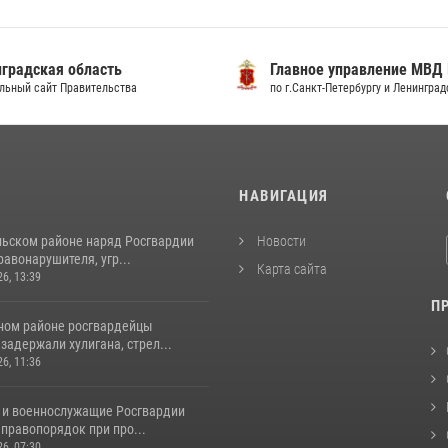
градская область
Главное управление МВД
льный сайт Правительства
по г.Санкт-Петербургу и Ленингра
И
НАВИГАЦИЯ
льском районе наряд Росгвардии
Новости
авонарушителя, угр...
Карта сайта
26, 13:39
П
ном районе росгвардейцы
задержали хулигана, стрел...
26, 11:36
 и военнослужащие Росгвардии
правопорядок при про...
26, 07:30