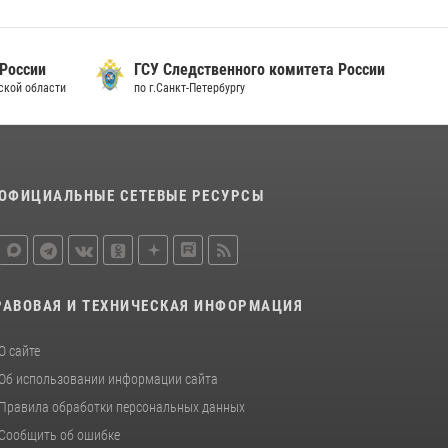
15 июля 2026, 10:50
Представитель Росгвардии принял участие в
 России
ГСУ Следственного комитета России
работе круглого стола на III Международном
дской области
по г.Санкт-Петербургу
петербургском цифровом форуме
19 июля 2026, 09:24
2
В Ленобласти сотрудники Росгвардии
провели встречу с воспитанниками детского
ОФИЦИАЛЬНЫЕ СЕТЕВЫЕ РЕСУРСЫ
клуба «Умные каникулы»
16 июля 2026, 10:58
2
РАВОВАЯ И ТЕХНИЧЕСКАЯ ИНФОРМАЦИЯ
О сайте
Об использовании информации сайта
Правила обработки персональных данных
Сообщить об ошибке