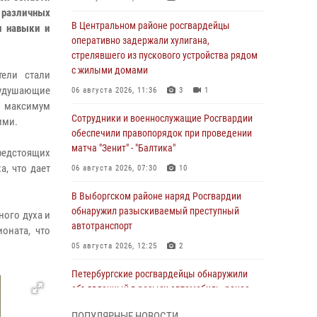
в различных
В Центральном районе росгвардейцы
и навыки и
оперативно задержали хулигана,
стрелявшего из пускового устройства рядом
с жилыми домами
тели стали
удушающие
06 августа 2026, 11:36
3
1
ь максимум
Сотрудники и военнослужащие Росгвардии
ими.
обеспечили правопорядок при проведении
матча "Зенит" - "Балтика"
едстоящих
, что дает
06 августа 2026, 07:30
10
В Выборгском районе наряд Росгвардии
обнаружил разыскиваемый преступный
ного духа и
автотранспорт
оната, что
05 августа 2026, 12:25
2
Петербургские росгвардейцы обнаружили
объявленный в розыск автомобиль, ранее
использовавшийся при совершении кражи в
ПОПУЛЯРНЫЕ НОВОСТИ