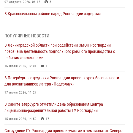
07 августа 2026, 06:15
3
В Красносельском районе наряд Росгвардии задержал
правонарушителя, угрожавшего 17-летнему подростку
травматическим оружием
06 августа 2026, 13:39
1
ПОПУЛЯРНЫЕ НОВОСТИ
В Ленинградской области при содействии ОМОН Росгвардии
В Центральном районе росгвардейцы оперативно задержали
пресечена деятельность подпольного рыбного производства с
хулигана, стрелявшего из пускового устройства рядом с жилыми
рабочими-нелегалами
домами
16 июля 2026, 12:01
1
06 августа 2026, 11:36
3
1
В Петербурге сотрудники Росгвардии провели урок безопасности
Сотрудники и военнослужащие Росгвардии обеспечили
для воспитанников лагеря «Подсолнух»
правопорядок при проведении матча "Зенит" - "Балтика"
17 июля 2026, 11:27
06 августа 2026, 07:30
10
В Санкт-Петербурге отметили день образования Центра
В Выборгском районе наряд Росгвардии обнаружил
лицензионно-разрешительной работы ГУ Росгвардии
разыскиваемый преступный автотранспорт
15 июля 2026, 14:59
17
05 августа 2026, 12:25
2
Сотрудники ГУ Росгвардии приняли участие в чемпионатах Северо-
Петербургские росгвардейцы обнаружили объявленный в розыск