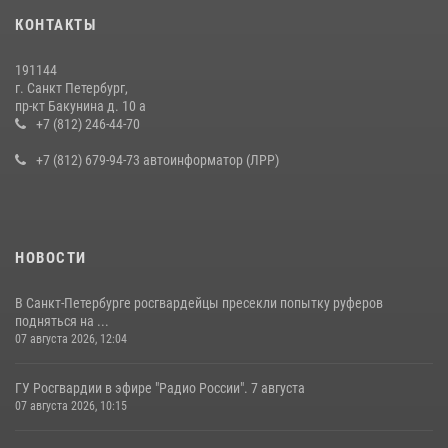
Представитель Росгвардии принял участие в работе круглого стола
КОНТАКТЫ
на III Международном петербургском цифровом форуме
19 июля 2026, 09:24
2
191144
г. Санкт Петербург,
В Ленобласти сотрудники Росгвардии провели встречу с
пр-кт Бакунина д. 10 а
воспитанниками детского клуба «Умные каникулы»
+7 (812) 246-44-70
16 июля 2026, 10:58
2
+7 (812) 679-94-73 автоинформатор (ЛРР)
НОВОСТИ
В Санкт-Петербурге росгвардейцы пресекли попытку руферов
подняться на ...
07 августа 2026, 12:04
ГУ Росгвардии в эфире "Радио России". 7 августа
07 августа 2026, 10:15