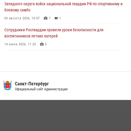
Западного округа войск национальной гвардии РФ по спортивному и
автомобиль, ранее использовавшийся при совершении кражи в
боевому самбо
Ленобласти
03 августа 2026, 10:07
7
1
04 августа 2026, 14:05
Сотрудники Росгвардии провели уроки безопасности для
воспитанников летних лагерей
14 июля 2026, 11:25
5
В Центральном районе наряд Росгвардии задержал рецидивиста,
ограбившего прохожего
17 июля 2026, 11:35
2
В Красногвардейском районе росгвардейцы задержали хулигана,
Санкт-Петербург
угрожавшего мужчине пневматическим пистолетом
Официальный сайт Администрации
16 июля 2026, 15:25
В Калининском районе сотрудники Росгвардии задержали
правонарушителя, избившего посетителя бара
15 июля 2026, 10:50